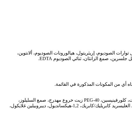
كسي إيثيل أكريلات/بوليمر أكريلويدميثيل توارات الصوديوم، إريثريتول، هيالورونات الصوديوم، ألانتوين،
ه أي من المكونات المذكورة في القائمة.
كوبوليمر، هيدروكسي إيثيل يوريا، فينوكسي إيثانول، PPG-26-BUTETH-26، بيتاين، ألانتوين، كاربومر، بانثينول، تريميثامين، صوديوم هيالورونات، كلورفينيسين، PEG-40 زيت خروع مهدرج، صمغ السليلوز،
أدينوسين، مستخلص سنتيلا أسياتيكا (300 جزء في المليون)، ثنائي صوديوم EDTA، عطر (بارفان)، ثنائي بوتاسيوم جليسيريزات، لينالول، ثلاثي الغليسريد كابريليك/كابريك، 1,2-هيكسانديول، ديبروبيلين غلايكول،