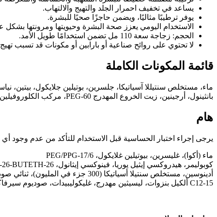
يساعد في تخفيف احمرار الجلد والتهيج والالتهاب.
يوفر ترطيبًا مثاليًا، ويضمن حاجزًا صحيًا للبشرة.
الاستخدام اليومي يعزز صحة البشرة وحيويتها ومرونتها بشكل عا
الحجم: زجاجة سعة 110 مل تضمن استخدامًا طويل الأمد.
لا تحتوي على روائح صناعية أو بارابين أو مكونات قد تسبب تهيج 
قائمة المكونات الكاملة
بانثينول، أرجينين، زيت الخروع المهدرج PEG-60، مركب الكلوروفيلين والنحاس، إيثيل هكسيل جلسرين، هيدروكسي أسيتوفينون، إيثيل هكسيل جلسرين، صمغ الزانثان، ثنائي الصوديوم EDTA.
هام
يرجى إجراء اختبار الحساسية قبل الاستخدام للتأكد من عدم وجود أي 
ماء (أكوا)، غليسرين، بيوتيلين غلايكول، PEG/PPG-17/6
C12-15 ألكيل بنزوات، ليسيثين مهدرج، غليكوليبيدات، صوديوم سيرفاكتين، أسياتيكوسيد، حمض ماديكاسيك، حمض أسياتيكي.