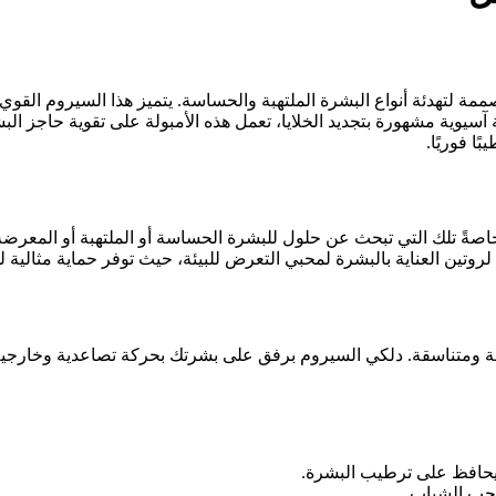
TE هي تركيبة مجددة ومهدئة مصممة لتهدئة أنواع البشرة الملتهبة والحساسة. يتميز 
فرط التصبغ والبقع الحمراء. غني بـ Centella Asiatica، عشبة آسيوية مشهورة بتجديد الخلايا، تعمل ه
ا فوريًا.
TENZERO Relief لجميع أنواع البشرة، خاصةً تلك التي تبحث عن حلول للبشرة الحساسة أو ال
روتين العناية بالبشرة لمحبي التعرض للبيئة، حيث توفر حماية مثالية 
بولة TENZERO Relief Cica على بشرة نظيفة ومتناسقة. دلكي السيروم برفق على بشرتك بحر
ي يحافظ على ترطيب البشرة.
لحب الشباب.