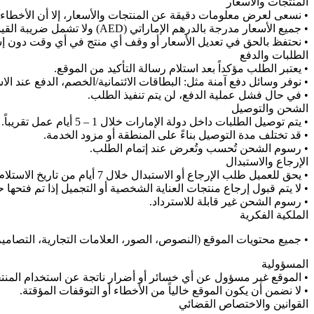
المنتجات والأسعار
• نسعى لعرض معلومات دقيقة عن المنتجات والأسعار، إلا أن الأخطاء
• جميع الأسعار مدرجة بالدرهم الإماراتي (AED) ولا تشمل ضريبة القيمة المضافة (VAT)، وسيتم احتسابها وإضافتها عند الدفع وفقاً للقانون.
• نحتفظ بالحق في تعديل الأسعار أو وقف أي منتج في أي وقت دون إ
الطلبات والدفع
• يعتبر الطلب مؤكداً بعد استلام رسالة التأكيد من الموقع.
• نوفر وسائل دفع آمنة مثل: البطاقات الائتمانية/الخصم، الدفع عند الاست
• في حال فشل عملية الدفع، لن يتم تنفيذ الطلب.
الشحن والتوصيل
• يتم توصيل الطلبات داخل دولة الإمارات خلال 1 – 5 أيام عمل تقريباً.
• قد تختلف مدة التوصيل بناءً على المنطقة أو مزود الخدمة.
• رسوم الشحن تُحسب وتُعرض عند إتمام الطلب.
الإرجاع والاستبدال
• يحق للعميل طلب الإرجاع أو الاستبدال خلال 7 أيام من تاريخ الاستلام بشرط أن يكون المنتج غير مستخدم، غير مفتوح، وبحالته الأصلية.
• لا يتم قبول إرجاع منتجات العناية الشخصية أو التجميل إذا تم فتحها
• رسوم الشحن غير قابلة للاسترداد.
الملكية الفكرية
• جميع محتويات الموقع (النصوص، الصور، العلامات التجارية، التصاميم) مملوكة لـ Aton Store ولا يجوز استخدامها أو إعادة إنتاج
المسؤولية
• الموقع غير مسؤول عن أي خسائر أو أضرار ناتجة عن استخدام المنت
• لا نضمن أن يكون الموقع خالياً من الأخطاء أو التوقفات المؤقتة.
القوانين والاختصاص القضائي