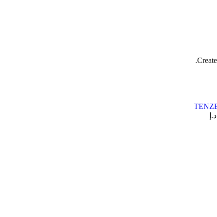
Create
د.إ