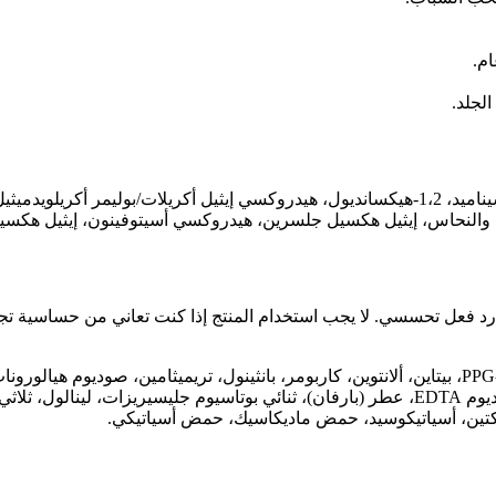
م.
الجلد.
ماء، مستخلص سنتيللا آسياتيكا، جلسرين، بوتيلين جلايكول، بيتين، نياسيناميد، 1،2-هيكسانديول، هيدرو
رد فعل تحسسي. لا يجب استخدام المنتج إذا كنت تعاني من حساسية تجا