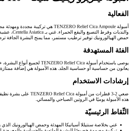
الفعالية
أمبولة NZERO Relief Cica Ampoule
والندبات و
حمض الهيالورونيك توفير ترطيب مستمر، مما يمنح البشرة الجافة ترطيبً
الفئة المستهدفة
يوصى باستخدام أمبولة  Cica
يعانون من حساسية أو حساسية الجلد. هذه الأمبولة هي إضافة ممتازة ل
إرشادات الاستخدام
ضعي 2-3 قطرات من أم
هذه الأمبولة يوميًا في الروتين الصباحي والمسائي.
النِّقاط الرئيسيّة
غني بخلاصة سنتيللا آسياتيكا المهدئة وحمض الهيالورونيك الذ
تركيبة مصممة خصيصًا للبشرة الملتهبة والحساسة والمعرضة 