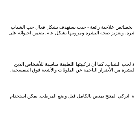
هذا السيروم القوي بخصائص علاجية رائعة - حيث يستهدف بشكل فعال حب الشباب
ذه الأمبولة على تقوية حاجز البشرة، وتعزيز صحة البشرة ومرونتها بشكل عام. يضمن احتوائه على
ملتهبة أو المعرضة لحب الشباب. كما أن تركيبتها اللطيفة مناسبة للأشخاص الذين
للبشرة من الأضرار الناجمة عن الملوثات والأشعة فوق البنفسجية.
كة تصاعدية وخارجية. اتركي المنتج يمتص بالكامل قبل وضع المرطب. يمكن استخدام