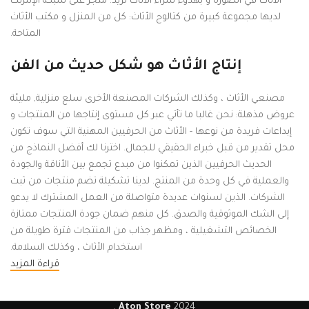
الأثاث في الصورة و بهدوء شراء الأثاث تريد. متجر على شبكة الإنترنت
لديها مجموعة كبيرة من كتالوج الأثاث: كل من المنزل و مكتب الأثاث
المتاحة.
إنتاج الأثاث هو شكل حديث من الفن
مصنعي الأثاث ، وكذلك الشركات المصنعة الأخرى سلع منزلية, مليئة
عروض مذهلة: نحن غالبا ما تأتي عبر كل مستوى إنتاجها من المنتجات و
إبداعات فريدة من نوعها - الأثاث من الحرفيين المهنية التي سوف تكون
محل تقدير من قبل خبراء الحقيقي للجمال. اخترنا لك أفضل النماذج من
الحديث الحرفيين الذين تمكنوا من مبدع تجمع بين الأناقة والجودة
والعملية في كل وحدة من المنتج. لدينا تشكيلة تضم منتجات من ثبت
الشركات. الذين لسنوات عديدة متواصلة من العمل المشترك لا يدعو
إلى الشك الموثوقية والصدق. كل منهم ضمان جودة المنتجات ممتازة
الخصائص التشغيلية ، ومظهر جذاب من المنتجات فترة طويلة من
استخدام الأثاث ، وكذلك السلامة.
قراءة المزيد
.
Aton Store
2024