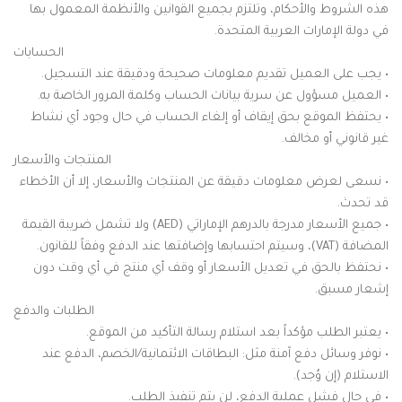
هذه الشروط والأحكام، وتلتزم بجميع القوانين والأنظمة المعمول بها
في دولة الإمارات العربية المتحدة.
الحسابات
• يجب على العميل تقديم معلومات صحيحة ودقيقة عند التسجيل.
• العميل مسؤول عن سرية بيانات الحساب وكلمة المرور الخاصة به.
• يحتفظ الموقع بحق إيقاف أو إلغاء الحساب في حال وجود أي نشاط
غير قانوني أو مخالف.
المنتجات والأسعار
• نسعى لعرض معلومات دقيقة عن المنتجات والأسعار، إلا أن الأخطاء
قد تحدث.
• جميع الأسعار مدرجة بالدرهم الإماراتي (AED) ولا تشمل ضريبة القيمة
المضافة (VAT)، وسيتم احتسابها وإضافتها عند الدفع وفقاً للقانون.
• نحتفظ بالحق في تعديل الأسعار أو وقف أي منتج في أي وقت دون
إشعار مسبق.
الطلبات والدفع
• يعتبر الطلب مؤكداً بعد استلام رسالة التأكيد من الموقع.
• نوفر وسائل دفع آمنة مثل: البطاقات الائتمانية/الخصم، الدفع عند
الاستلام (إن وُجد).
• في حال فشل عملية الدفع، لن يتم تنفيذ الطلب.