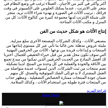
أكثر وأكثر في كثير من الأحيان ، العملاء ترغب في وضع النظام في
متجر على الانترنت ، عندما يمكنك الجلوس على الكمبيوتر في وقت
فراغك ، ترتيب الأثاث في الصورة و بهدوء شراء الأثاث تريد. متجر
على شبكة الإنترنت لديها مجموعة كبيرة من كتالوج الأثاث: كل من
المنزل و مكتب الأثاث المتاحة.
إنتاج الأثاث هو شكل حديث من الفن
مصنعي الأثاث ، وكذلك الشركات المصنعة الأخرى سلع منزلية,
مليئة عروض مذهلة: نحن غالبا ما تأتي عبر كل مستوى إنتاجها من
المنتجات و إبداعات فريدة من نوعها - الأثاث من الحرفيين المهنية
التي سوف تكون محل تقدير من قبل خبراء الحقيقي للجمال. اخترنا
لك أفضل النماذج من الحديث الحرفيين الذين تمكنوا من مبدع تجمع
بين الأناقة والجودة والعملية في كل وحدة من المنتج. لدينا تشكيلة
تضم منتجات من ثبت الشركات. الذين لسنوات عديدة متواصلة من
العمل المشترك لا يدعو إلى الشك الموثوقية والصدق. كل منهم
ضمان جودة المنتجات ممتازة الخصائص التشغيلية ، ومظهر جذاب
من المنتجات فترة طويلة من استخدام الأثاث ، وكذلك السلامة.
قراءة المزيد
.
Aton Store
2024