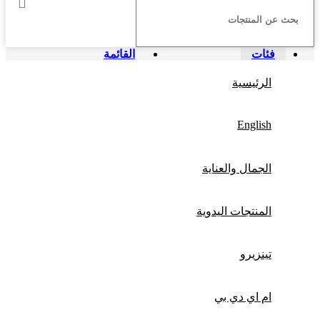
فئات
القائمة
الرئيسية
English
الجمال والعناية
المنتجات اليدوية
تينزيرو
ام اي دي بي