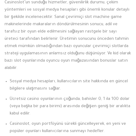
Casinoslot’un sunduğu hizmetler, güvenilirlik durumu, çekim
yöntemleri ve sosyal medya hesapları gibi önemli konular detaylı
bir şekilde incelenecektir. Sanal çevrimiçi slot machine game
makinelerinde makaraların döndürülmesinin sonucu, adil ve
tarafsız bir oyun elde edilmesini sağlayan rastgele bir sayı
üreteci tarafından belirlenir. Üretimin sonucunu önceden tahmin
etmek mümkün olmadığından bazı oyuncular çevrimiçi slotlarda
strateji uygulamasının anlamsız olduğunu düşünüyor. Ve kid olarak
bazı slot oyunlarında oyuncu oyun mağazasından bonuslar satın
alabilir.
Sosyal medya hesapları, kullanıcıların site hakkında en güncel
bilgilere ulaşmasını sağlar.
Ücretsiz casino oyunlarının çoğunda, bahisler 0, 1 ila 100 dolar
(veya başka bir para birimi) arasında değişen geniş bir aralıkta
kabul edilir.
Casinoslot, oyun portföyünü sürekli güncelleyerek, en yeni ve
popüler oyunları kullanıcılarına sunmayı hedefler.