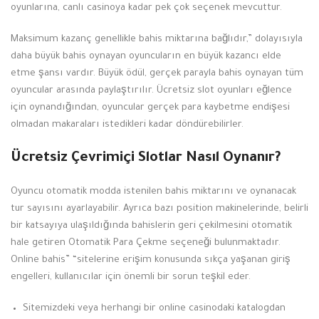
oyunlarına, canlı casinoya kadar pek çok seçenek mevcuttur.
Maksimum kazanç genellikle bahis miktarına bağlıdır,” dolayısıyla
daha büyük bahis oynayan oyuncuların en büyük kazancı elde
etme şansı vardır. Büyük ödül, gerçek parayla bahis oynayan tüm
oyuncular arasında paylaştırılır. Ücretsiz slot oyunları eğlence
için oynandığından, oyuncular gerçek para kaybetme endişesi
olmadan makaraları istedikleri kadar döndürebilirler.
Ücretsiz Çevrimiçi Slotlar Nasıl Oynanır?
Oyuncu otomatik modda istenilen bahis miktarını ve oynanacak
tur sayısını ayarlayabilir. Ayrıca bazı position makinelerinde, belirli
bir katsayıya ulaşıldığında bahislerin geri çekilmesini otomatik
hale getiren Otomatik Para Çekme seçeneği bulunmaktadır.
Online bahis” “sitelerine erişim konusunda sıkça yaşanan giriş
engelleri, kullanıcılar için önemli bir sorun teşkil eder.
Sitemizdeki veya herhangi bir online casinodaki katalogdan