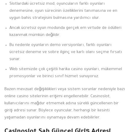
Slotlardaki ücretsiz mod, oyuncuların farklı oyunları
denemesine, oyun sürecinin özelliklerini tanımasına ve en
uygun bahis stratejisini bulmasına yardımcı olur.
Ancak ücretsiz oyun modunda gerçek em virtude de ödülleri
kazanmak mümkün değildir.
Bu nedenle oyunların demo versiyonları, farklı oyunları
ücretsiz deneme ve sobre ilginç ve karlı olanı seçme fırsatı
sunar.
Web sitemizde çok çeşitli harika casino oyunları, mükemmel
promosyonlar ve birinci sınıf hizmet sunuyoruz.
Bazen mevzuat değişiklikleri veya sistem sorunlar nedeniyle bazı
online casino sitelerinin erişimi engellenebilir. Casinoslot,
kullanıcılarını mağdur etmemek adına sürekli güncellenen bir
giriş adresi sunar. Böylece oyuncular, herhangi bir kesinti
yaşamadan oyunlarını oynamaya devam edebilirler.