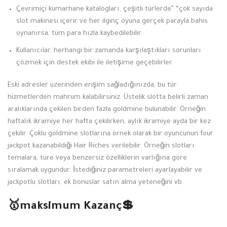
Çevrimiçi kumarhane katalogları, çeşitli türlerde” “çok sayıda
slot makinesi içerir ve her ilginç oyuna gerçek parayla bahis
oynanırsa, tüm para hızla kaybedilebilir.
Kullanıcılar, herhangi bir zamanda karşılaştıkları sorunları
çözmek için destek ekibi ile iletişime geçebilirler.
Eski adresler üzerinden erişim sağladığınızda, bu tür
hizmetlerden mahrum kalabilirsiniz. Üstelik slotta belirli zaman
aralıklarında çekilen birden fazla goldmine bulunabilir. Örneğin
haftalık ikramiye her hafta çekilirken, aylık ikramiye ayda bir kez
çekilir. Çoklu goldmine slotlarına örnek olarak bir oyuncunun four
jackpot kazanabildiği Hair Riches verilebilir. Örneğin slotları
temalara, türe veya benzersiz özelliklerin varlığına göre
sıralamak uygundur. İstediğiniz parametreleri ayarlayabilir ve
jackpotlu slotları, ek bonuslar satın alma yeteneğini vb.
🥇maksimum Kazanç💲