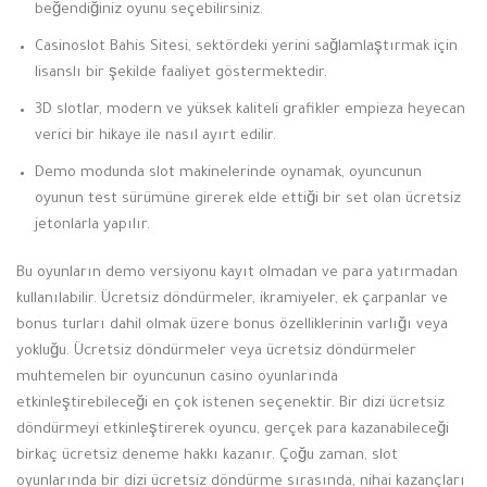
beğendiğiniz oyunu seçebilirsiniz.
Casinoslot Bahis Sitesi, sektördeki yerini sağlamlaştırmak için
lisanslı bir şekilde faaliyet göstermektedir.
3D slotlar, modern ve yüksek kaliteli grafikler empieza heyecan
verici bir hikaye ile nasıl ayırt edilir.
Demo modunda slot makinelerinde oynamak, oyuncunun
oyunun test sürümüne girerek elde ettiği bir set olan ücretsiz
jetonlarla yapılır.
Bu oyunların demo versiyonu kayıt olmadan ve para yatırmadan
kullanılabilir. Ücretsiz döndürmeler, ikramiyeler, ek çarpanlar ve
bonus turları dahil olmak üzere bonus özelliklerinin varlığı veya
yokluğu. Ücretsiz döndürmeler veya ücretsiz döndürmeler
muhtemelen bir oyuncunun casino oyunlarında
etkinleştirebileceği en çok istenen seçenektir. Bir dizi ücretsiz
döndürmeyi etkinleştirerek oyuncu, gerçek para kazanabileceği
birkaç ücretsiz deneme hakkı kazanır. Çoğu zaman, slot
oyunlarında bir dizi ücretsiz döndürme sırasında, nihai kazançları