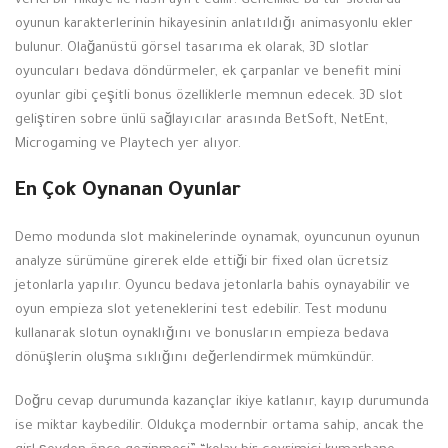
verici bir hikaye ile nasıl ayırt edilir. Genellikle bu tür slotlarda
oyunun karakterlerinin hikayesinin anlatıldığı animasyonlu ekler
bulunur. Olağanüstü görsel tasarıma ek olarak, 3D slotlar
oyuncuları bedava döndürmeler, ek çarpanlar ve benefit mini
oyunlar gibi çeşitli bonus özelliklerle memnun edecek. 3D slot
geliştiren sobre ünlü sağlayıcılar arasında BetSoft, NetEnt,
Microgaming ve Playtech yer alıyor.
En Çok Oynanan Oyunlar
Demo modunda slot makinelerinde oynamak, oyuncunun oyunun
analyze sürümüne girerek elde ettiği bir fixed olan ücretsiz
jetonlarla yapılır. Oyuncu bedava jetonlarla bahis oynayabilir ve
oyun empieza slot yeteneklerini test edebilir. Test modunu
kullanarak slotun oynaklığını ve bonusların empieza bedava
dönüşlerin oluşma sıklığını değerlendirmek mümkündür.
Doğru cevap durumunda kazançlar ikiye katlanır, kayıp durumunda
ise miktar kaybedilir. Oldukça modernbir ortama sahip, ancak the