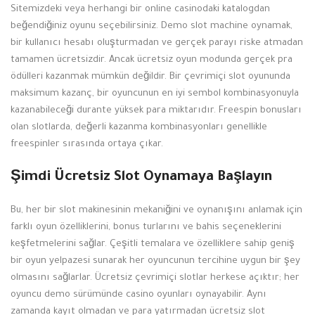
Sitemizdeki veya herhangi bir online casinodaki katalogdan
beğendiğiniz oyunu seçebilirsiniz. Demo slot machine oynamak,
bir kullanıcı hesabı oluşturmadan ve gerçek parayı riske atmadan
tamamen ücretsizdir. Ancak ücretsiz oyun modunda gerçek pra
ödülleri kazanmak mümkün değildir. Bir çevrimiçi slot oyununda
maksimum kazanç, bir oyuncunun en iyi sembol kombinasyonuyla
kazanabileceği durante yüksek para miktarıdır. Freespin bonusları
olan slotlarda, değerli kazanma kombinasyonları genellikle
freespinler sırasında ortaya çıkar.
Şimdi Ücretsiz Slot Oynamaya Başlayın
Bu, her bir slot makinesinin mekaniğini ve oynanışını anlamak için
farklı oyun özelliklerini, bonus turlarını ve bahis seçeneklerini
keşfetmelerini sağlar. Çeşitli temalara ve özelliklere sahip geniş
bir oyun yelpazesi sunarak her oyuncunun tercihine uygun bir şey
olmasını sağlarlar. Ücretsiz çevrimiçi slotlar herkese açıktır; her
oyuncu demo sürümünde casino oyunları oynayabilir. Aynı
zamanda kayıt olmadan ve para yatırmadan ücretsiz slot