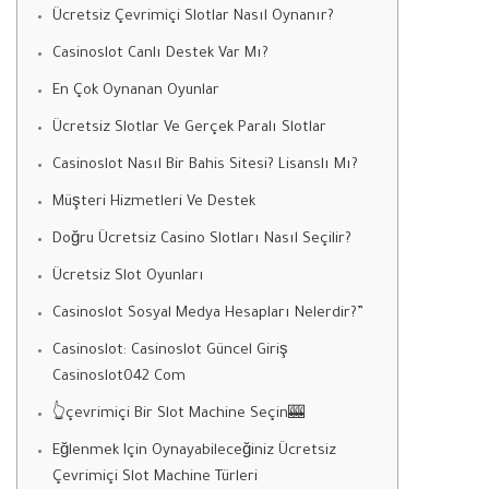
Ücretsiz Çevrimiçi Slotlar Nasıl Oynanır?
Casinoslot Canlı Destek Var Mı?
En Çok Oynanan Oyunlar
Ücretsiz Slotlar Ve Gerçek Paralı Slotlar
Casinoslot Nasıl Bir Bahis Sitesi? Lisanslı Mı?
Müşteri Hizmetleri Ve Destek
Doğru Ücretsiz Casino Slotları Nasıl Seçilir?
Ücretsiz Slot Oyunları
Casinoslot Sosyal Medya Hesapları Nelerdir?”
Casinoslot: Casinoslot Güncel Giriş
Casinoslot042 Com
👆çevrimiçi Bir Slot Machine Seçin🎰
Eğlenmek Için Oynayabileceğiniz Ücretsiz
Çevrimiçi Slot Machine Türleri