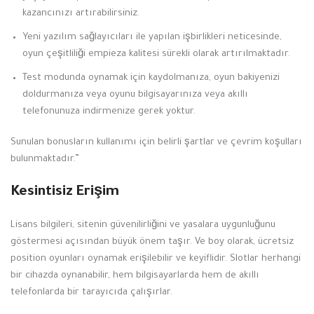
kazancınızı artırabilirsiniz.
Yeni yazılım sağlayıcıları ile yapılan işbirlikleri neticesinde,
oyun çeşitliliği empieza kalitesi sürekli olarak artırılmaktadır.
Test modunda oynamak için kaydolmanıza, oyun bakiyenizi
doldurmanıza veya oyunu bilgisayarınıza veya akıllı
telefonunuza indirmenize gerek yoktur.
Sunulan bonusların kullanımı için belirli şartlar ve çevrim koşulları
bulunmaktadır.”
Kesintisiz Erişim
Lisans bilgileri, sitenin güvenilirliğini ve yasalara uygunluğunu
göstermesi açısından büyük önem taşır. Ve boy olarak, ücretsiz
position oyunları oynamak erişilebilir ve keyiflidir. Slotlar herhangi
bir cihazda oynanabilir, hem bilgisayarlarda hem de akıllı
telefonlarda bir tarayıcıda çalışırlar.