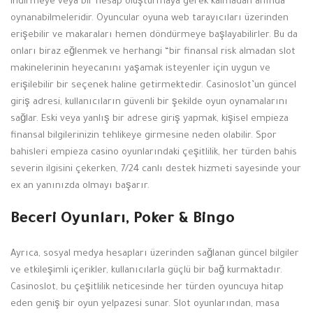
indirmeye veya bir hesap oluşturmaya gerek kalmadan anında
oynanabilmeleridir. Oyuncular oyuna web tarayıcıları üzerinden
erişebilir ve makaraları hemen döndürmeye başlayabilirler. Bu da
onları biraz eğlenmek ve herhangi “bir finansal risk almadan slot
makinelerinin heyecanını yaşamak isteyenler için uygun ve
erişilebilir bir seçenek haline getirmektedir. Casinoslot’un güncel
giriş adresi, kullanıcıların güvenli bir şekilde oyun oynamalarını
sağlar. Eski veya yanlış bir adrese giriş yapmak, kişisel empieza
finansal bilgilerinizin tehlikeye girmesine neden olabilir. Spor
bahisleri empieza casino oyunlarındaki çeşitlilik, her türden bahis
severin ilgisini çekerken, 7/24 canlı destek hizmeti sayesinde your
ex an yanınızda olmayı başarır.
Beceri Oyunları, Poker & Bingo
Ayrıca, sosyal medya hesapları üzerinden sağlanan güncel bilgiler
ve etkileşimli içerikler, kullanıcılarla güçlü bir bağ kurmaktadır.
Casinoslot, bu çeşitlilik neticesinde her türden oyuncuya hitap
eden geniş bir oyun yelpazesi sunar. Slot oyunlarından, masa