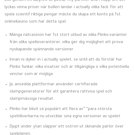
boll genom en labyrint av pinnar my partner and i hopp om att
lyckas vinna priser när bollen landar i actually olika fack. För att
spela scientif riktiga pengar måste du skapa ett konto på 1st
onlinekasino som har detta spel.
Många nätcasinon har 1st stort utbud av olika Plinko-varianter
från olika spelleverantörer, vilka ger dig möjlighet att prova
nyskapande spännande versioner.
Innan ni dyker in i actually spelet, se until att du förstår hur
Plinko funkar, vilka insatser och är tillgängliga o vilka potentiella
vinster som är möjliga.
Ja, ansedda plattformar använder certifierade
slumpgeneratorer för att garantera rättvisa spel och
slumpmässiga resultat.
Plinko har blivit så populärt att flera av” “para största
speltillverkarna nu utvecklar sina egna versioner av spelet.
Djupt under ytan släpper ett ostron ut skinande pärlor över
spelplanen.