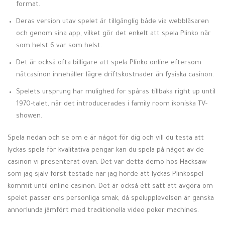
format.
Deras version utav spelet är tillgänglig både via webbläsaren
och genom sina app, vilket gör det enkelt att spela Plinko när
som helst 6 var som helst.
Det är också ofta billigare att spela Plinko online eftersom
nätcasinon innehåller lägre driftskostnader än fysiska casinon.
Spelets ursprung har mulighed for spåras tillbaka right up until
1970-talet, när det introducerades i family room ikoniska TV-
showen.
Spela nedan och se om e är något för dig och vill du testa att
lyckas spela för kvalitativa pengar kan du spela på något av de
casinon vi presenterat ovan. Det var detta demo hos Hacksaw
som jag själv först testade när jag hörde att lyckas Plinkospel
kommit until online casinon. Det är också ett sätt att avgöra om
spelet passar ens personliga smak, då spelupplevelsen är ganska
annorlunda jämfört med traditionella video poker machines.