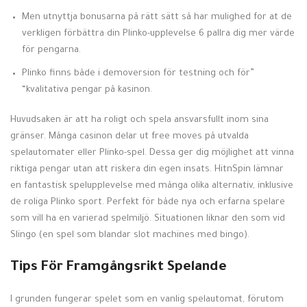
Men utnyttja bonusarna på rätt sätt så har mulighed for at de
verkligen förbättra din Plinko-upplevelse 6 pallra dig mer värde
för pengarna.
Plinko finns både i demoversion för testning och för”
“kvalitativa pengar på kasinon.
Huvudsaken är att ha roligt och spela ansvarsfullt inom sina
gränser. Många casinon delar ut free moves på utvalda
spelautomater eller Plinko-spel. Dessa ger dig möjlighet att vinna
riktiga pengar utan att riskera din egen insats. HitnSpin lämnar
en fantastisk spelupplevelse med många olika alternativ, inklusive
de roliga Plinko sport. Perfekt för både nya och erfarna spelare
som vill ha en varierad spelmiljö. Situationen liknar den som vid
Slingo (en spel som blandar slot machines med bingo).
Tips För Framgångsrikt Spelande
I grunden fungerar spelet som en vanlig spelautomat, förutom