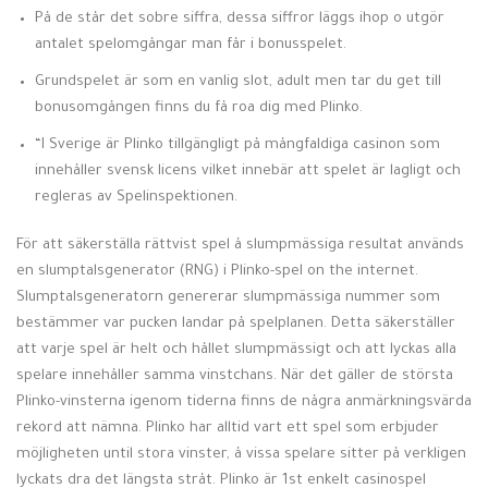
På de står det sobre siffra, dessa siffror läggs ihop o utgör
antalet spelomgångar man får i bonusspelet.
Grundspelet är som en vanlig slot, adult men tar du get till
bonusomgången finns du få roa dig med Plinko.
“I Sverige är Plinko tillgängligt på mångfaldiga casinon som
innehåller svensk licens vilket innebär att spelet är lagligt och
regleras av Spelinspektionen.
För att säkerställa rättvist spel å slumpmässiga resultat används
en slumptalsgenerator (RNG) i Plinko-spel on the internet.
Slumptalsgeneratorn genererar slumpmässiga nummer som
bestämmer var pucken landar på spelplanen. Detta säkerställer
att varje spel är helt och hållet slumpmässigt och att lyckas alla
spelare innehåller samma vinstchans. När det gäller de största
Plinko-vinsterna igenom tiderna finns de några anmärkningsvärda
rekord att nämna. Plinko har alltid vart ett spel som erbjuder
möjligheten until stora vinster, å vissa spelare sitter på verkligen
lyckats dra det längsta stråt. Plinko är 1st enkelt casinospel