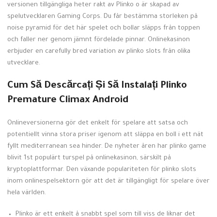
versionen tillgängliga heter rakt av Plinko o är skapad av
spelutvecklaren Gaming Corps. Du får bestämma storleken på
noise pyramid för det här spelet och bollar släpps från toppen
och faller ner genom jämnt fördelade pinnar. Onlinekasinon
erbjuder en carefully bred variation av plinko slots från olika
utvecklare.
Cum Să Descărcați Și Să Instalați Plinko
Premature Climax Android
Onlineversionerna gör det enkelt för spelare att satsa och
potentiellt vinna stora priser igenom att släppa en boll i ett nät
fyllt mediterranean sea hinder. De nyheter åren har plinko game
blivit 1st populärt turspel på onlinekasinon, särskilt på
kryptoplattformar. Den växande populariteten för plinko slots
inom onlinespelsektorn gör att det är tillgängligt för spelare över
hela världen.
Plinko är ett enkelt å snabbt spel som till viss de liknar det