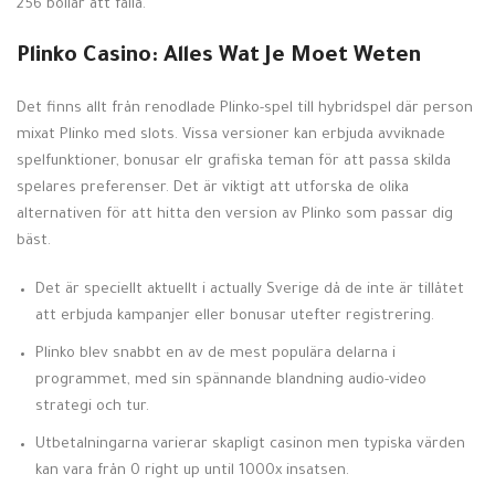
256 bollar att falla.
Plinko Casino: Alles Wat Je Moet Weten
Det finns allt från renodlade Plinko-spel till hybridspel där person
mixat Plinko med slots. Vissa versioner kan erbjuda avviknade
spelfunktioner, bonusar elr grafiska teman för att passa skilda
spelares preferenser. Det är viktigt att utforska de olika
alternativen för att hitta den version av Plinko som passar dig
bäst.
Det är speciellt aktuellt i actually Sverige då de inte är tillåtet
att erbjuda kampanjer eller bonusar utefter registrering.
Plinko blev snabbt en av de mest populära delarna i
programmet, med sin spännande blandning audio-video
strategi och tur.
Utbetalningarna varierar skapligt casinon men typiska värden
kan vara från 0 right up until 1000x insatsen.