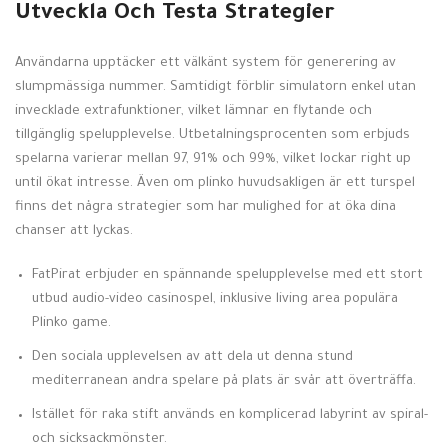
Utveckla Och Testa Strategier
Användarna upptäcker ett välkänt system för generering av
slumpmässiga nummer. Samtidigt förblir simulatorn enkel utan
invecklade extrafunktioner, vilket lämnar en flytande och
tillgänglig spelupplevelse. Utbetalningsprocenten som erbjuds
spelarna varierar mellan 97, 91% och 99%, vilket lockar right up
until ökat intresse. Även om plinko huvudsakligen är ett turspel
finns det några strategier som har mulighed for at öka dina
chanser att lyckas.
FatPirat erbjuder en spännande spelupplevelse med ett stort
utbud audio-video casinospel, inklusive living area populära
Plinko game.
Den sociala upplevelsen av att dela ut denna stund
mediterranean andra spelare på plats är svår att överträffa.
Istället för raka stift används en komplicerad labyrint av spiral-
och sicksackmönster.