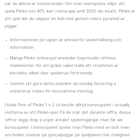
när du aktiverar bonusrundan. Om man exempelvis väljer att
spela Plinko hos ATG, kan i vinna upp until 3200 din insats. Plinko är
ett spel där du släpper en kula ned genom sobre pyramid av
piggar.
Informationen på sajten är ämnad för underhållning och
information.
Många Plinko onlinespel använder beprövade rättvisa
mekanismer för att lyckas säkerställa att resultaten är
korrekta, vilket ökar spelarnas förtroende.
Genom att göra detta undviker du onödig förvirring o
minimerar risken för kostsamma misstag.
I både Pine of Plinko 1 o 2 så består alltså bonusspelet i actually
slottarna av ett Plinko-spel. På de står det durante siffra, dessa
siffror läggs ihop å utgör antalet spelomgångar man får we
bonusspelet. I bonusspelet spelar man Plinko med en boll, men
om bollen studsar på specialpiggar på spelplanen har mulighed