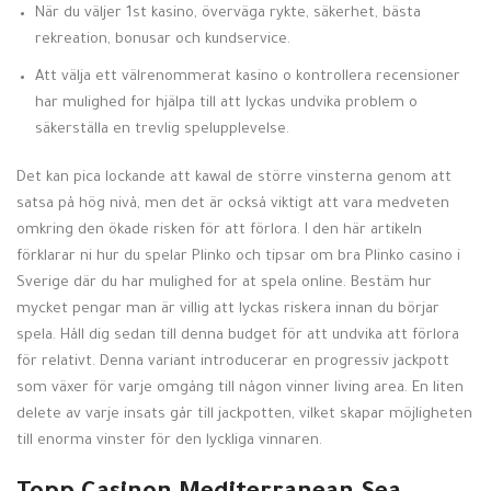
När du väljer 1st kasino, överväga rykte, säkerhet, bästa
rekreation, bonusar och kundservice.
Att välja ett välrenommerat kasino o kontrollera recensioner
har mulighed for hjälpa till att lyckas undvika problem o
säkerställa en trevlig spelupplevelse.
Det kan pica lockande att kawal de större vinsterna genom att
satsa på hög nivå, men det är också viktigt att vara medveten
omkring den ökade risken för att förlora. I den här artikeln
förklarar ni hur du spelar Plinko och tipsar om bra Plinko casino i
Sverige där du har mulighed for at spela online. Bestäm hur
mycket pengar man är villig att lyckas riskera innan du börjar
spela. Håll dig sedan till denna budget för att undvika att förlora
för relativt. Denna variant introducerar en progressiv jackpott
som växer för varje omgång till någon vinner living area. En liten
delete av varje insats går till jackpotten, vilket skapar möjligheten
till enorma vinster för den lyckliga vinnaren.