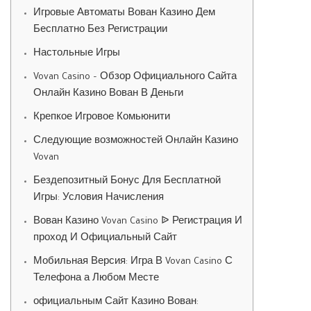
Игровые Автоматы Вован Казино Дем
Бесплатно Без Регистрации
Настольные Игры
Vovan Casino – Обзор Официального Сайта
Онлайн Казино Вован В Деньги
Крепкое Игровое Комьюнити
Следующие возможностей Онлайн Казино
Vovan
Бездепозитный Бонус Для Бесплатной
Игры: Условия Начисления
Вован Казино Vovan Casino ᐉ Регистрация И
проход И Официальный Сайт
Мобильная Версия: Игра В Vovan Casino С
Телефона а Любом Месте
официальным Сайт Казино Вован: