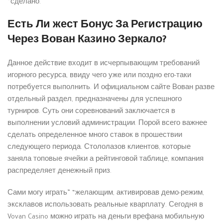
“сделано.
Есть Ли жест Бонус За Регистрацию
Через Вован Казино Зеркало?
Данное действие входит в исчерпывающим требований
игорного ресурса, ввиду чего уже или поздно его-таки
потребуется выполнить. И официальном сайте Вован разве
отдельный раздел, предназначены для успешного
турниров. Суть они соревнований заключается в
выполнении условий администрации. Порой всего важнее
сделать определенное много ставок в прошествии
следующего периода. Стололазов клиентов, которые
заняла топовые ячейки а рейтинговой таблице, компания
распределяет денежный приз.
Сами могу играть” “желающим, активировав демо-режим,
эксклавов использовать реальные кварплату. Сегодня в
Vovan Casino можно играть на деньги врефана мобильную