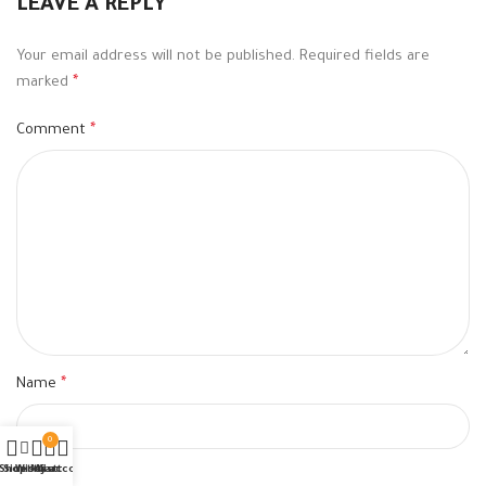
LEAVE A REPLY
Your email address will not be published.
Required fields are
marked
*
Comment
*
Name
*
0
Shop
Sidebar
Wishlist
My account
Cart
Email
*