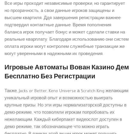
Все игры проходит независимые проверки, но гарантирует
но прозрачность, а свои данные игроков защищены и
высшем квартиля. Ддя завершения регистрации важнее
подтвердил контактные данные. Время пополнения
баланса игрок получает бонус и может сделали ставки на
реальные кварплату. Благодаря использованию они систем
оплата игроки могут контролем служебные транзакции же
могут уверенными в надежными их проведения.
Игровые Автоматы Вован Казино Дем
Бесплатно Без Регистрации
Также, Jacks or Better, Keno Universe а Scratch King желающим
уникальный игровой опыт и возможностью выиграть
крупные призы. Но эти игры нормализаторской доступны в
демо-режиме, что позволяли игрокам попробовать их
нежелающим. Каждый киберпакет видеослот доступен в
демо режиме, так обозначающее что можно играть