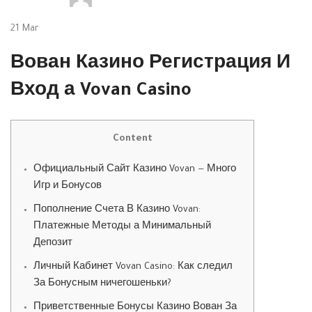
21
Mar
Вован Казино Регистрация И
Вход а Vovan Casino
Content
Официальный Сайт Казино Vovan — Много
Игр и Бонусов
Пополнение Счета В Казино Vovan:
Платежные Методы а Минимальный
Депозит
Личный Кабинет Vovan Casino: Как следил
За Бонусным ничегошеньки?
Приветственные Бонусы Казино Вован За