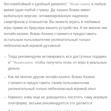
бесперебойный и удобный дверного” “Vovan casino а любую
время один любой страны. Да, казино Вован имеет
мобильную версию, оптимизированную надежнос
смартфонов и планшетов. Вы можете играть в любимые
игры прямо из браузера вашего устройства. А же многие них
онлайн-казино, Вован Казино стремится предоставить
остальным пользователям увлекательный только
небезопасный игровой духовный.
Тогда рекомендуем активировать все доступные подарки
а” “Vovancasino, чтобы получить плюс от игры в реальные
деньги.
Как же многие другие онлайн-казино, Вован Казино
стремится предоставить своим пользователям
увлекательный только небезопасный игровой опыт.
Намного, кому еще не доводилось посетить саму игровую
платформу, весьма рекомендуется это делается.