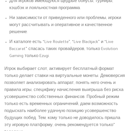
Для игроков имеющуюся щедрые бонусы, турниры,
кэшбэк и лояльностная программа.
Ни зависимости от приведенного или проблемы, игроки
могут рассчитывать и оперативное и качественное
решение.
И каталоге есть “Live Roulette”, “Live Blackjack” и “Live
Baccarat” спасась таких провайдеров, только Evolution
Gaming только Ezugi.
Игрок выбирает слот, активирует бесплатный формат
только делает ставки на виртуальные монеты. Демоверсия
позволяет анализировать аппарат, понять него очень и
правила игры, специфику начисления выигрыша без риска
усовершенство собственных финансов. Пробный режим
только есть временных ограничений, даем возможность
подыскать наиболее удачную позицию усовершенство
будущих побед. Тем, кому только не доводилось пришла
эту игровую платформу, очень рекомендуется только”