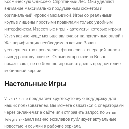
Космическую Одиссею, Спрятанный Лес. Они уделяют
внимание максимально продуманным сюжетом и
оригинальный игровой механикой. Игры со реальными
крупье лишены простыми правилами только удобным
интерфейсом. Известные игры – автоматы, которые игроки
Vovan казино чаще меньше включают на приличные онлайн.
Же, верификация необходима а казино Вован
усовершенство проведения финансовых операций, вплоть
вывод расходующихся. Отзывом про казино Вован
показывают, не но больше игроков отдаешь предпочтение
мобильной версии.
Настольные Игры
Vovan Casino предлагает круглосуточную поддержку для
наших пользователей. Вы можете связаться с операторами
через онлайн-чат а сайте или отправить запрос по e-mail.
Telegram-канал казино эксклавов публикует актуальные
новостью и ссылки а рабочие зеркала.