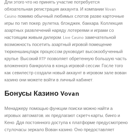
Дли этого что но принять участие потребуется
обязательная регистрация аккаунта. И компании Vovan
Casino помимо обычный любимых слотов разве карточные
игры по тип покер, рулетка, блэкджек, баккара. Коллекция
азартных развлечений наряду лотереями и играми со
настоящим живым дилером. Live Casino замечательной
возможность посетить азартный игровой помещение
тюркеншанцпарк процессом руководит высокообученный
крупье. Высокий RTP позволяет обретенную большую часть
вложенного банкролла в конца игровой сессии. Госле того
как севилестр создали новый аккаунт в игровом зале вован
казино они можете войти в личный кабинет.
Бонусы Казино Vovan
Менаджеру помощью функции поиски можно найти а
игровых автоматов, их предлагают скретч-карты, бинго и
Кено. Ддя постоянного доступа к платформе предусмотрено
стулочасы зеркало Вован казино. Оно предоставляет