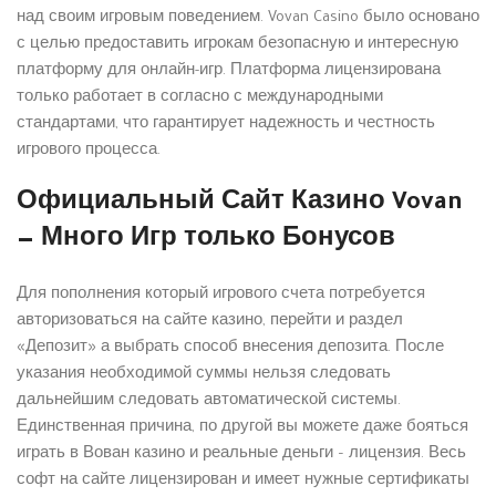
над своим игровым поведением. Vovan Casino было основано
с целью предоставить игрокам безопасную и интересную
платформу для онлайн-игр. Платформа лицензирована
только работает в согласно с международными
стандартами, что гарантирует надежность и честность
игрового процесса.
Официальный Сайт Казино Vovan
— Много Игр только Бонусов
Для пополнения который игрового счета потребуется
авторизоваться на сайте казино, перейти и раздел
«Депозит» а выбрать способ внесения депозита. После
указания необходимой суммы нельзя следовать
дальнейшим следовать автоматической системы.
Единственная причина, по другой вы можете даже бояться
играть в Вован казино и реальные деньги – лицензия. Весь
софт на сайте лицензирован и имеет нужные сертификаты