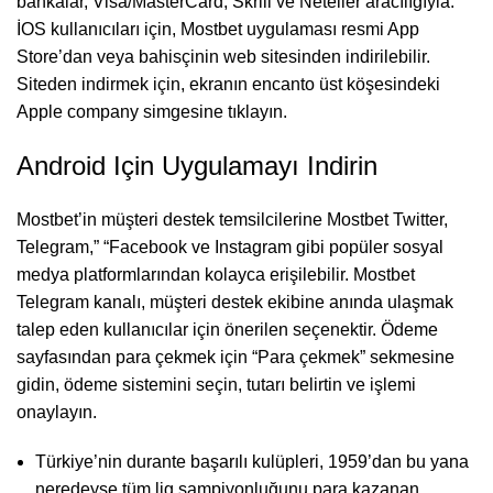
bankalar, Visa/MasterCard, Skrill ve Neteller aracılığıyla.
İOS kullanıcıları için, Mostbet uygulaması resmi App
Store’dan veya bahisçinin web sitesinden indirilebilir.
Siteden indirmek için, ekranın encanto üst köşesindeki
Apple company simgesine tıklayın.
Android Için Uygulamayı Indirin
Mostbet’in müşteri destek temsilcilerine Mostbet Twitter,
Telegram,” “Facebook ve Instagram gibi popüler sosyal
medya platformlarından kolayca erişilebilir. Mostbet
Telegram kanalı, müşteri destek ekibine anında ulaşmak
talep eden kullanıcılar için önerilen seçenektir. Ödeme
sayfasından para çekmek için “Para çekmek” sekmesine
gidin, ödeme sistemini seçin, tutarı belirtin ve işlemi
onaylayın.
Türkiye’nin durante başarılı kulüpleri, 1959’dan bu yana
neredeyse tüm lig şampiyonluğunu para kazanan