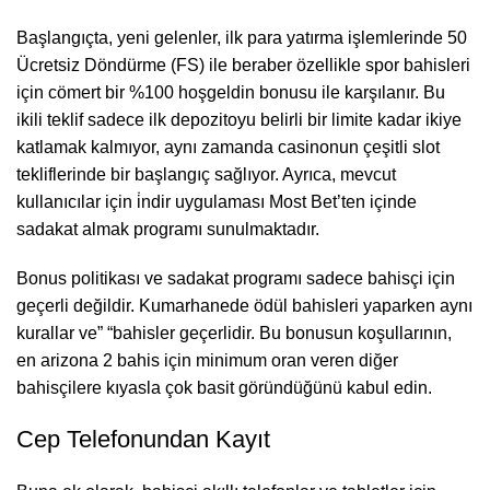
Başlangıçta, yeni gelenler, ilk para yatırma işlemlerinde 50
Ücretsiz Döndürme (FS) ile beraber özellikle spor bahisleri
için cömert bir %100 hoşgeldin bonusu ile karşılanır. Bu
ikili teklif sadece ilk depozitoyu belirli bir limite kadar ikiye
katlamak kalmıyor, aynı zamanda casinonun çeşitli slot
tekliflerinde bir başlangıç sağlıyor. Ayrıca, mevcut
kullanıcılar için i̇ndir uygulaması Most Bet’ten içinde
sadakat almak programı sunulmaktadır.
Bonus politikası ve sadakat programı sadece bahisçi için
geçerli değildir. Kumarhanede ödül bahisleri yaparken aynı
kurallar ve” “bahisler geçerlidir. Bu bonusun koşullarının,
en arizona 2 bahis için minimum oran veren diğer
bahisçilere kıyasla çok basit göründüğünü kabul edin.
Cep Telefonundan Kayıt