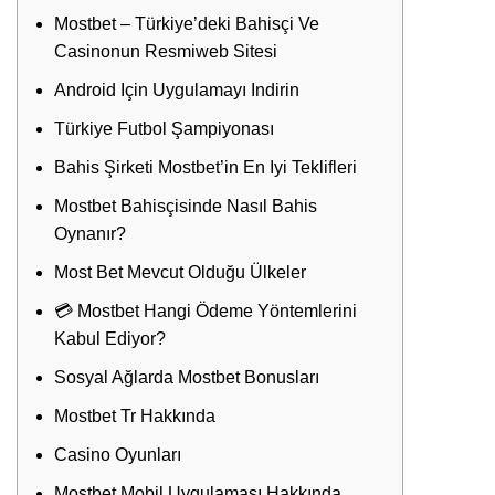
Mostbet – Türkiye’deki Bahisçi Ve
Casinonun Resmiweb Sitesi
Android Için Uygulamayı Indirin
Türkiye Futbol Şampiyonası
Bahis Şirketi Mostbet’in En Iyi Teklifleri
Mostbet Bahisçisinde Nasıl Bahis
Oynanır?
Most Bet Mevcut Olduğu Ülkeler
💳 Mostbet Hangi Ödeme Yöntemlerini
Kabul Ediyor?
Sosyal Ağlarda Mostbet Bonusları
Mostbet Tr Hakkında
Casino Oyunları
Mostbet Mobil Uygulaması Hakkında