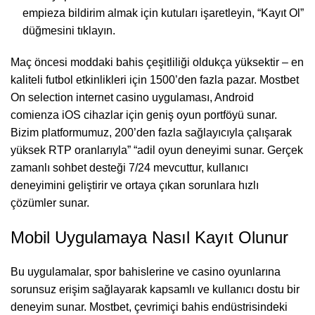
empieza bildirim almak için kutuları işaretleyin, “Kayıt Ol”
düğmesini tıklayın.
Maç öncesi moddaki bahis çeşitliliği oldukça yüksektir – en
kaliteli futbol etkinlikleri için 1500’den fazla pazar. Mostbet
On selection internet casino uygulaması, Android
comienza iOS cihazlar için geniş oyun portföyü sunar.
Bizim platformumuz, 200’den fazla sağlayıcıyla çalışarak
yüksek RTP oranlarıyla” “adil oyun deneyimi sunar. Gerçek
zamanlı sohbet desteği 7/24 mevcuttur, kullanıcı
deneyimini geliştirir ve ortaya çıkan sorunlara hızlı
çözümler sunar.
Mobil Uygulamaya Nasıl Kayıt Olunur
Bu uygulamalar, spor bahislerine ve casino oyunlarına
sorunsuz erişim sağlayarak kapsamlı ve kullanıcı dostu bir
deneyim sunar. Mostbet, çevrimiçi bahis endüstrisindeki