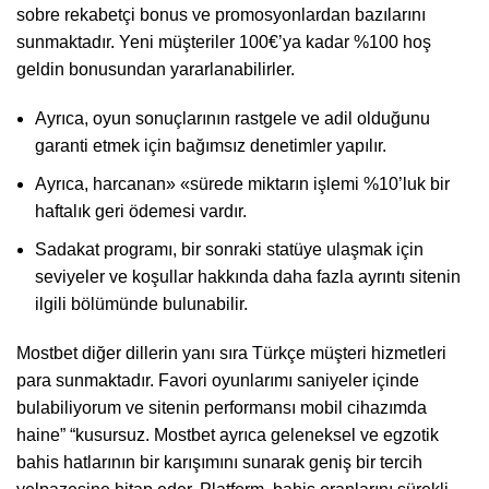
sobre rekabetçi bonus ve promosyonlardan bazılarını
sunmaktadır. Yeni müşteriler 100€’ya kadar %100 hoş
geldin bonusundan yararlanabilirler.
Ayrıca, oyun sonuçlarının rastgele ve adil olduğunu
garanti etmek için bağımsız denetimler yapılır.
Ayrıca, harcanan» «sürede miktarın işlemi %10’luk bir
haftalık geri ödemesi vardır.
Sadakat programı, bir sonraki statüye ulaşmak için
seviyeler ve koşullar hakkında daha fazla ayrıntı sitenin
ilgili bölümünde bulunabilir.
Mostbet diğer dillerin yanı sıra Türkçe müşteri hizmetleri
para sunmaktadır. Favori oyunlarımı saniyeler içinde
bulabiliyorum ve sitenin performansı mobil cihazımda
haine” “kusursuz. Mostbet ayrıca geleneksel ve egzotik
bahis hatlarının bir karışımını sunarak geniş bir tercih