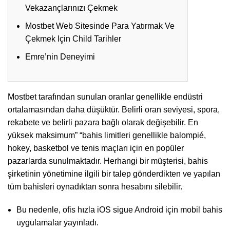
Vekazançlarınızı Çekmek
Mostbet Web Sitesinde Para Yatırmak Ve
Çekmek Için Child Tarihler
Emre’nin Deneyimi
Mostbet tarafından sunulan oranlar genellikle endüstri
ortalamasından daha düşüktür. Belirli oran seviyesi, spora,
rekabete ve belirli pazara bağlı olarak değişebilir. En
yüksek maksimum” “bahis limitleri genellikle balompié,
hokey, basketbol ve tenis maçları için en popüler
pazarlarda sunulmaktadır. Herhangi bir müşterisi, bahis
şirketinin yönetimine ilgili bir talep gönderdikten ve yapılan
tüm bahisleri oynadıktan sonra hesabını silebilir.
Bu nedenle, ofis hızla iOS sigue Android için mobil bahis
uygulamalar yayınladı.