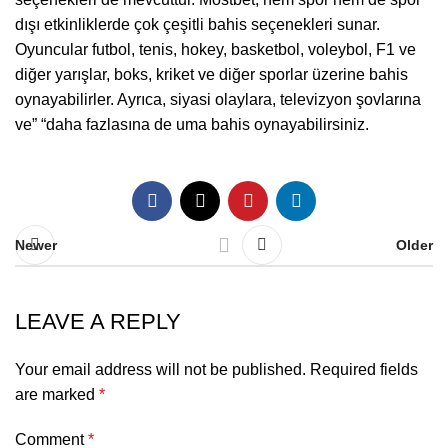
dışı etkinliklerde çok çeşitli bahis seçenekleri sunar.
Oyuncular futbol, tenis, hokey, basketbol, voleybol, F1 ve
diğer yarışlar, boks, kriket ve diğer sporlar üzerine bahis
oynayabilirler. Ayrıca, siyasi olaylara, televizyon şovlarına
ve” “daha fazlasına de uma bahis oynayabilirsiniz.
Newer
Older
LEAVE A REPLY
Your email address will not be published.
Required fields
are marked
*
Comment
*