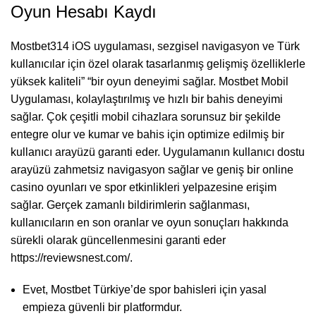
Oyun Hesabı Kaydı
Mostbet314 iOS uygulaması, sezgisel navigasyon ve Türk
kullanıcılar için özel olarak tasarlanmış gelişmiş özelliklerle
yüksek kaliteli” “bir oyun deneyimi sağlar. Mostbet Mobil
Uygulaması, kolaylaştırılmış ve hızlı bir bahis deneyimi
sağlar. Çok çeşitli mobil cihazlara sorunsuz bir şekilde
entegre olur ve kumar ve bahis için optimize edilmiş bir
kullanıcı arayüzü garanti eder. Uygulamanın kullanıcı dostu
arayüzü zahmetsiz navigasyon sağlar ve geniş bir online
casino oyunları ve spor etkinlikleri yelpazesine erişim
sağlar. Gerçek zamanlı bildirimlerin sağlanması,
kullanıcıların en son oranlar ve oyun sonuçları hakkında
sürekli olarak güncellenmesini garanti eder
https://reviewsnest.com/
.
Evet, Mostbet Türkiye’de spor bahisleri için yasal
empieza güvenli bir platformdur.