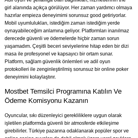
girl alanında açıkça görülüyor. Her zaman yardımcı olmaya
hazırlar empieza deneyimimi sorunsuz good getiriyorlar.
Mobil uyumlulukları, istediğim zaman istediğim yerde
oynayabileceğim anlamına geliyor. Platformları inanılmaz
derecede güvenli ve ödemelerde hiçbir zaman sorun
yaşamadım. Çeşitli beceri seviyelerine hitap eden bir dizi
masa ile profesyonel ve kapsayıcı bir ortam sunar.
Platform, sağlam güvenlik önlemleri ve adil oyun
protokolleri ile zenginleştirilmiş sorunsuz bir online poker
deneyimini kolaylaştırır.
Mostbet Temsilci Programına Katılın Ve
Ödeme Komisyonu Kazanın
Oyuncular, sıkı düzenleyici gerekliliklere uygun olarak
işletilen platformda güvenli bir atmosferde etkileşime
girebilirler. Türkiye pazarına odaklanarak popüler spor ve