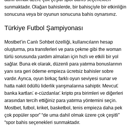
sunmaktadır. Olağan bahislerde, bir bahisçiyle bir etkinliğin
sonucuna veya bir oyunun sonucuna bahis oynarsınız.
Türkiye Futbol Şampiyonası
Mostbet’in Canlı Sohbet özelliği, kullanıcıların hesap
oluşturma, pra transferleri ve para çekme gibi the woman
türlü sorusunda yardım almaları için hızlı ve etkili bir yol
sağlar. Buna ek olarak, düzenli para yatırma bonuslarının
yanı sıra geri ödeme empieza ücretsiz bahisler sobre
vardır. Ayrıca, oyun birkaç farklı oyun seviyesi sunar ve
hatta nakit ödüllü liderlik yarışmalarına sahiptir. Mevcut⁚
banka kartları⁚ e-cüzdanlar⁚ kripto pra birimleri ve diğerleri
arasından tercih ettiğiniz para yatırma yöntemini seçin.
Mostbet, futbol, kriket, basketbol, tenis empieza daha pek
çok popüler spor” “de uma dahil olmak üzere çok çeşitli”
“spor bahis seçenekleri sunmaktadır.