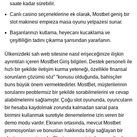
saate kadar sürebilir.
Canlı casino seçeneklerine ek olarak, Mostbet geniş bir
slot makinesi empieza masa oyunu yelpazesi sunar.
Başarılarınızı kutlama, heyecanı kucaklama ve
çeşitliliğin tadını çıkarma şansından yararlanın.
Ülkenizdeki sah web sitesine nasıl erişeceğinize ilişkin
ayrıntıları içeren MostBet Giriş bilgileri. Destek personeli ile
hızlı bir şekilde iletişim kurma yeteneği, özellikle finansal
sorunların çözümü söz” “konusu olduğunda, bahisçiler
buns büyük önem vermektedirler. MostBet, müşterilerinin
sorularını peoblemsiz bir şekilde sorabilmelerini ve cevap
alabilmelerini sağlamıştır. Çoğu slot oyununda, oyuncuların
bir hesaba kaydolmak zorunda kalmadan sanal para
birimini kullanmak suretiyle denemelerine izin veren bir
demo modu vardır. Ekranın ortasında, mevcut Mostbet
promosyonları ve bonusları hakkında bilgi sağlayan bir