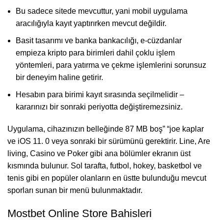
Bu sadece sitede mevcuttur, yani mobil uygulama
aracılığıyla kayıt yaptırırken mevcut değildir.
Basit tasarımı ve banka bankacılığı, e-cüzdanlar
empieza kripto para birimleri dahil çoklu işlem
yöntemleri, para yatırma ve çekme işlemlerini sorunsuz
bir deneyim haline getirir.
Hesabın para birimi kayıt sırasında seçilmelidir –
kararınızı bir sonraki periyotta değiştiremezsiniz.
Uygulama, cihazınızın belleğinde 87 MB boş” “joe kaplar
ve iOS 11. 0 veya sonraki bir sürümünü gerektirir. Line, Are
living, Casino ve Poker gibi ana bölümler ekranın üst
kısmında bulunur. Sol tarafta, futbol, hokey, basketbol ve
tenis gibi en popüler olanların en üstte bulunduğu mevcut
sporları sunan bir menü bulunmaktadır.
Mostbet Online Store Bahisleri