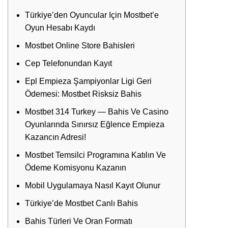
Türkiye’den Oyuncular Için Mostbet’e
Oyun Hesabı Kaydı
Mostbet Online Store Bahisleri
Cep Telefonundan Kayıt
Epl Empieza Şampiyonlar Ligi Geri
Ödemesi: Mostbet Risksiz Bahis
Mostbet 314 Turkey — Bahis Ve Casino
Oyunlarında Sınırsız Eğlence Empieza
Kazancın Adresi!
Mostbet Temsilci Programına Katılın Ve
Ödeme Komisyonu Kazanın
Mobil Uygulamaya Nasıl Kayıt Olunur
Türkiye’de Mostbet Canlı Bahis
Bahis Türleri Ve Oran Formatı