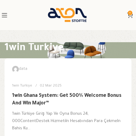
0
1win Turkiye
data
1win Turkiye
02 Mar 2025
1win Ghana System: Get 500% Welcome Bonus
And Win Major”
1win Türkiye Giriş Yap Ve Oyna Bonus 24,
000ContentDestek HizmetiIn Hesabından Para ÇekmeIn
Bahis Ku...