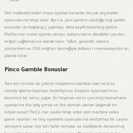
sunar.
Slot makinelerinden masa oyunlarına kadar birçok seçenekle
oyuncularına hitap eder. Ayrıca, yeni üyelere sunduğu hoş geldin
bonusları ile başlangıç yapmayı daha keyifli blooming getirir.
Platformun mobil uyumlu olması, kullanıcıların diledikleri yerden
erişim sağlamasına olanak tanır. 1xBet, güvenilir ödeme
yöntemleri ve 7/24 müşteri desteğiyle kullanıcı memnuniyetini ön
planda tutar.
Pinco Gamble Bonuslar
Tüm em virtude de çekme taleplerini mümkün olan en kısa
sürede işleme koymayı hedefliyoruz, böylece oyuncularımız
kesintisiz bir süreç yaşar. En heyecan verici çevrimiçi kumarhane
oyunlarına the lady yerde ve the woman zaman ulaşmak mı
istiyorsunuz? PinCo, her zevke hitap eden slot machine video
game oyunları ve tiny oyunlarla oyuncularına unutulmaz bir casino
deneyimi sunar. Her biri farklı temalar ve özelliklerle donatılmış