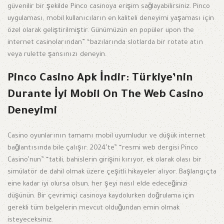
güvenilir bir şekilde Pinco casinoya erişim sağlayabilirsiniz. Pinco
uygulaması, mobil kullanıcıların en kaliteli deneyimi yaşaması için
özel olarak geliştirilmiştir. Günümüzün en popüler upon the
internet casinolarından” “bazılarında slotlarda bir rotate atın
veya rulette şansınızı deneyin.
Pinco Casino Apk İndir: Türkiye’nin
Durante İyi Mobil On The Web Casino
Deneyimi
Casino oyunlarının tamamı mobil uyumludur ve düşük internet
bağlantısında bile çalışır. 2024’te” “resmi web dergisi Pinco
Casino’nun” “tatili, bahislerin girişini kırıyor, ek olarak olası bir
simülatör de dahil olmak üzere çeşitli hikayeler alıyor. Başlangıçta
eine kadar iyi olursa olsun, her şeyi nasıl elde edeceğinizi
düşünün. Bir çevrimiçi casinoya kaydolurken doğrulama için
gerekli tüm belgelerin mevcut olduğundan emin olmak
isteyeceksiniz.