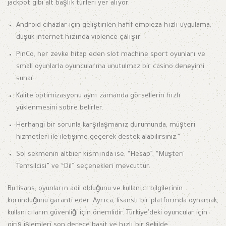
jackpot gibi alt başlık türleri yer alıyor.
Android cihazlar için geliştirilen hafif empieza hızlı uygulama,
düşük internet hızında violence çalışır.
PinCo, her zevke hitap eden slot machine sport oyunları ve
small oyunlarla oyuncularına unutulmaz bir casino deneyimi
sunar.
Kalite optimizasyonu aynı zamanda görsellerin hızlı
yüklenmesini sobre belirler.
Herhangi bir sorunla karşılaşmanız durumunda, müşteri
hizmetleri ile iletişime geçerek destek alabilirsiniz.”
Sol sekmenin altbier kısmında ise, “Hesap”, “Müşteri
Temsilcisi” ve “Dil” seçenekleri mevcuttur.
Bu lisans, oyunların adil olduğunu ve kullanıcı bilgilerinin
korunduğunu garanti eder. Ayrıca, lisanslı bir platformda oynamak,
kullanıcıların güvenliği için önemlidir. Türkiye’deki oyuncular için
giriş işlemleri son derece basit ve hızlı bir şekilde