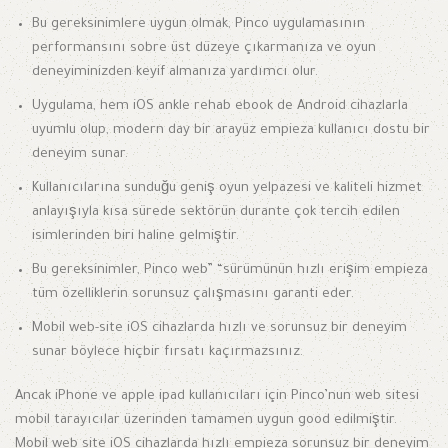
Bu gereksinimlere uygun olmak, Pinco uygulamasının
performansını sobre üst düzeye çıkarmanıza ve oyun
deneyiminizden keyif almanıza yardımcı olur.
Uygulama, hem iOS ankle rehab ebook de Android cihazlarla
uyumlu olup, modern day bir arayüz empieza kullanıcı dostu bir
deneyim sunar.
Kullanıcılarına sunduğu geniş oyun yelpazesi ve kaliteli hizmet
anlayışıyla kısa sürede sektörün durante çok tercih edilen
isimlerinden biri haline gelmiştir.
Bu gereksinimler, Pinco web” “sürümünün hızlı erişim empieza
tüm özelliklerin sorunsuz çalışmasını garanti eder.
Mobil web-site iOS cihazlarda hızlı ve sorunsuz bir deneyim
sunar böylece hiçbir fırsatı kaçırmazsınız.
Ancak iPhone ve apple ipad kullanıcıları için Pinco’nun web sitesi
mobil tarayıcılar üzerinden tamamen uygun good edilmiştir.
Mobil web site iOS cihazlarda hızlı empieza sorunsuz bir deneyim