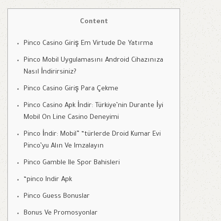
Content
Pinco Casino Giriş Em Virtude De Yatırma
Pinco Mobil Uygulamasını Android Cihazınıza
Nasıl İndirirsiniz?
Pinco Casino Giriş Para Çekme
Pinco Casino Apk İndir: Türkiye’nin Durante İyi
Mobil On Line Casino Deneyimi
Pinco İndir: Mobil” “türlerde Droid Kumar Evi
Pinco’yu Alın Ve Imzalayın
Pinco Gamble Ile Spor Bahisleri
“pinco Indir Apk
Pinco Guess Bonuslar
Bonus Ve Promosyonlar