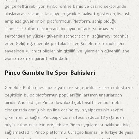
gerçekleştirilebiliyor. PinCo, online bahis ve casino sektöründe
uluslararası standartlara uygun şekilde faaliyet gösteren, lisanslı
empieza güvenilir bir platformdur. Platform, sahip olduğu
lisanslarla kullanıcılarına adil bir oyun ortamı sunmayı ve
sektördeki en yüksek güvenlik standartlarını sağlamayı taahhüt
eder. Gelişmiş güvenlik protokolleri ve şifreleme teknolojileri
sayesinde kullanıcı bilgilerinin gizliliği ve işlemlerin güvenliği the
woman zaman garanti altındadır.
Pinco Gamble Ile Spor Bahisleri
Genelde, PinCo guess para yatırma seçenekleri kullanıcı dostu ve
çeşitlidir, bu da platformun popülerliğini artıran unsurlardan
biridir. Android için Pinco download çok basittir ve bu, mobil
cihazınızda geniş bir on line casino oyun yelpazesinin keyfini
çıkarmanızı sağlar. Pincoapk. com sitesi, sadece 18 yaşından
büyük kullanıcılar için erişilebilen Pinco uygulaması hakkında bilgi
sağlamaktadır. Pinco platformu, Curaçao lisansı ile Türkiye’de yasal