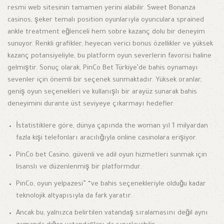
resmi web sitesinin tamamen yerini alabilir. Sweet Bonanza
casinos, şeker temalı position oyunlarıyla oyunculara sprained
ankle treatment eğlenceli hem sobre kazanç dolu bir deneyim
sunuyor. Renkli grafikler, heyecan verici bonus özellikler ve yüksek
kazanç potansiyeliyle, bu platform oyun severlerin favorisi haline
gelmiştir. Sonuç olarak, PinCo Bet Türkiye’de bahis oynamayı
sevenler için önemli bir seçenek sunmaktadır. Yüksek oranlar,
geniş oyun seçenekleri ve kullanışlı bir arayüz sunarak bahis
deneyimini durante üst seviyeye çıkarmayı hedefler.
İstatistiklere göre, dünya çapında the woman yıl 1 milyardan
fazla kişi telefonları aracılığıyla online casinolara erişiyor.
PinCo bet Casino, güvenli ve adil oyun hizmetleri sunmak için
lisanslı ve düzenlenmiş bir platformdur.
PinCo, oyun yelpazesi” “ve bahis seçenekleriyle olduğu kadar
teknolojik altyapısıyla da fark yaratır.
Ancak bu, yalnızca belirtilen vatandaş sıralamasını değil aynı