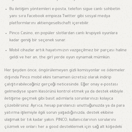
Bu iletişim yöntemleri e-posta, telefon sigue canlı sohbetin
yanı sıra Facebook empieza Twitter gibi sosyal medya
platformlarını aktiengesellschaft içerebilir.
Pinco Casino, en popüler slotlardan canlı krupiyeli oyunlara
kadar geniş bir seçenek sunar.
Mobil cihazlar artık hayatımızın vazgeçilmez bir parçası haline
geldi ve her an, the girl yerde oyun oynamak mümkün.
Her şeyden önce, öngörülemeyen gizli komisyonlar ve ödemeler
dışında Pinco mobil ekini tamamen ücretsiz olarak indirip
çalıştırabileceğiniz gerçeği neticesinde. Eğer onay e-postası
gelmediyse spam klasörünü kontrol etmek ya da destek ekibiyle
iletişime geçmek gibi basit adımlarla sorunlarınızı kolayca
çözebilirsiniz. Ayrıca, hesap parolanızı unuttuğunuzda ya da para
yatırma işlemiyle ilgili sorun yaşadığınızda, destek ekibine
ulaşmak bir tık kadar yakın. PINCO, kullanıcılarının sorularını
çözmek ve onları her a good desteklemek için sağ alt köşedeki