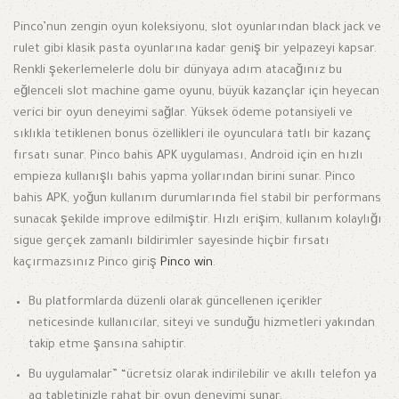
Pinco’nun zengin oyun koleksiyonu, slot oyunlarından black jack ve
rulet gibi klasik pasta oyunlarına kadar geniş bir yelpazeyi kapsar.
Renkli şekerlemelerle dolu bir dünyaya adım atacağınız bu
eğlenceli slot machine game oyunu, büyük kazançlar için heyecan
verici bir oyun deneyimi sağlar. Yüksek ödeme potansiyeli ve
sıklıkla tetiklenen bonus özellikleri ile oyunculara tatlı bir kazanç
fırsatı sunar. Pinco bahis APK uygulaması, Android için en hızlı
empieza kullanışlı bahis yapma yollarından birini sunar. Pinco
bahis APK, yoğun kullanım durumlarında fiel stabil bir performans
sunacak şekilde improve edilmiştir. Hızlı erişim, kullanım kolaylığı
sigue gerçek zamanlı bildirimler sayesinde hiçbir fırsatı
kaçırmazsınız Pinco giriş
Pinco win
.
Bu platformlarda düzenli olarak güncellenen içerikler
neticesinde kullanıcılar, siteyi ve sunduğu hizmetleri yakından
takip etme şansına sahiptir.
Bu uygulamalar” “ücretsiz olarak indirilebilir ve akıllı telefon ya
ag tabletinizle rahat bir oyun deneyimi sunar.