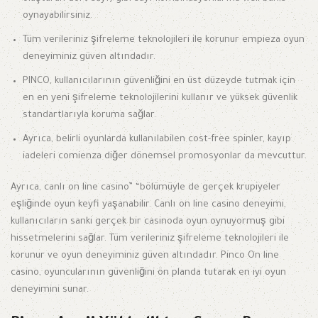
oynayabilirsiniz.
Tüm verileriniz şifreleme teknolojileri ile korunur empieza oyun
deneyiminiz güven altındadır.
PINCO, kullanıcılarının güvenliğini en üst düzeyde tutmak için
en en yeni şifreleme teknolojilerini kullanır ve yüksek güvenlik
standartlarıyla koruma sağlar.
Ayrıca, belirli oyunlarda kullanılabilen cost-free spinler, kayıp
iadeleri comienza diğer dönemsel promosyonlar da mevcuttur.
Ayrıca, canlı on line casino” “bölümüyle de gerçek krupiyeler
eşliğinde oyun keyfi yaşanabilir. Canlı on line casino deneyimi,
kullanıcıların sanki gerçek bir casinoda oyun oynuyormuş gibi
hissetmelerini sağlar. Tüm verileriniz şifreleme teknolojileri ile
korunur ve oyun deneyiminiz güven altındadır. Pinco On line
casino, oyuncularının güvenliğini ön planda tutarak en iyi oyun
deneyimini sunar.