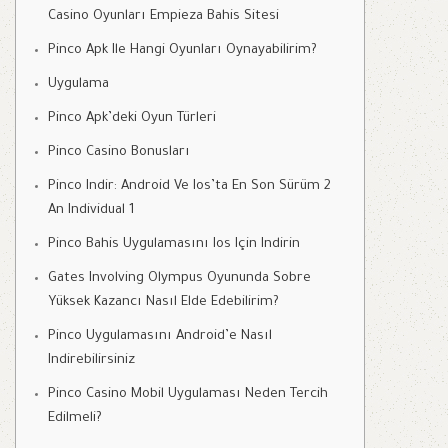
Casino Oyunları Empieza Bahis Sitesi
Pinco Apk Ile Hangi Oyunları Oynayabilirim?
Uygulama
Pinco Apk’deki Oyun Türleri
Pinco Casino Bonusları
Pinco Indir: Android Ve Ios’ta En Son Sürüm 2
An Individual 1
Pinco Bahis Uygulamasını Ios Için Indirin
Gates Involving Olympus Oyununda Sobre
Yüksek Kazancı Nasıl Elde Edebilirim?
Pinco Uygulamasını Android’e Nasıl
Indirebilirsiniz
Pinco Casino Mobil Uygulaması Neden Tercih
Edilmeli?