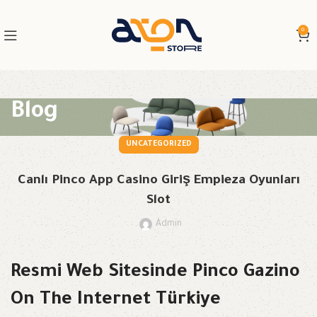
0
Blog
UNCATEGORIZED
Canlı Pinco App Casino Giriş Empieza Oyunları
Slot
Admin
Resmi Web Sitesinde Pinco Gazino
On The Internet Türkiye