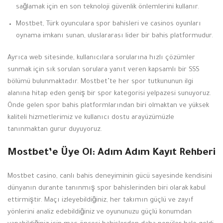
sağlamak için en son teknoloji güvenlik önlemlerini kullanır.
Mostbet, Türk oyunculara spor bahisleri ve casinos oyunları
oynama imkanı sunan, uluslararası lider bir bahis platformudur.
Ayrıca web sitesinde, kullanıcılara sorularına hızlı çözümler
sunmak için sık sorulan sorulara yanıt veren kapsamlı bir SSS
bölümü bulunmaktadır. Mostbet’te her spor tutkununun ilgi
alanına hitap eden geniş bir spor kategorisi yelpazesi sunuyoruz.
Önde gelen spor bahis platformlarından biri olmaktan ve yüksek
kaliteli hizmetlerimiz ve kullanıcı dostu arayüzümüzle
tanınmaktan gurur duyuyoruz.
Mostbet’e Üye Ol: Adım Adım Kayıt Rehberi
Mostbet casino, canlı bahis deneyiminin gücü sayesinde kendisini
dünyanın durante tanınmış spor bahislerinden biri olarak kabul
ettirmiştir. Maçı izleyebildiğiniz, her takımın güçlü ve zayıf
yönlerini analiz edebildiğiniz ve oyununuzu güçlü konumdan