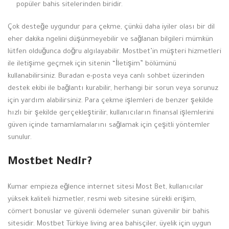
popüler bahis sitelerinden biridir.
Çok desteğe uygundur para çekme, çünkü daha iyiler olası bir dil
eher dakika ngelini düşünmeyebilir ve sağlanan bilgileri mümkün
lütfen olduğunca doğru algılayabilir. Mostbet’in müşteri hizmetleri
ile iletişime geçmek için sitenin “İletişim” bölümünü
kullanabilirsiniz. Buradan e-posta veya canlı sohbet üzerinden
destek ekibi ile bağlantı kurabilir, herhangi bir sorun veya sorunuz
için yardım alabilirsiniz. Para çekme işlemleri de benzer şekilde
hızlı bir şekilde gerçekleştirilir, kullanıcıların finansal işlemlerini
güven içinde tamamlamalarını sağlamak için çeşitli yöntemler
sunulur.
Mostbet Nedir?
Kumar empieza eğlence internet sitesi Most Bet, kullanıcılar
yüksek kaliteli hizmetler, resmi web sitesine sürekli erişim,
cömert bonuslar ve güvenli ödemeler sunan güvenilir bir bahis
sitesidir. Mostbet Türkiye living area bahisçiler, üyelik için uygun