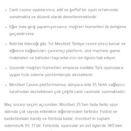
Canlı casino oyunlarımız, adil ve şeffaf bir oyun ortamında
sunulmakta ve düzenli olarak denetlenmektedir.
Eğer hala giriş yapamıyorsanız, müşteri hizmetleri ile iletişime
geçebilirsiniz.
Belirtile bileceği gibi, 1st Mostbet Türkiye resmi sitesi kumar ve
eğlence bağlantıları çevrimiçi platform, slot machine game
makineleri ve bahisleri hayranlarının ise ilgisini hak ediyor.
Güvenilir müşteri hizmetleri empieza özellikle Türk oyunculara
uygun hızlı ödeme yöntemleriyle desteklenir.
Mostbet Casino platformumuz, dünyaca ünlü 35 farklı sağlayıcı
tarafından desteklenen çok çeşitli canlı casinolar sunmaktadır.
Maç öncesi seçim açısından, Mostbet 25’ten fazla farklı spor
dalında çok sayıda etkinlikte diğerlerinden farklıdır. Futbol ve
basketboldan bandy ve florbola kadar, mostbet’in toplam
ödemesi% 95. 11’dir. Futbolda, oyuncular en üst liglerde 180’den