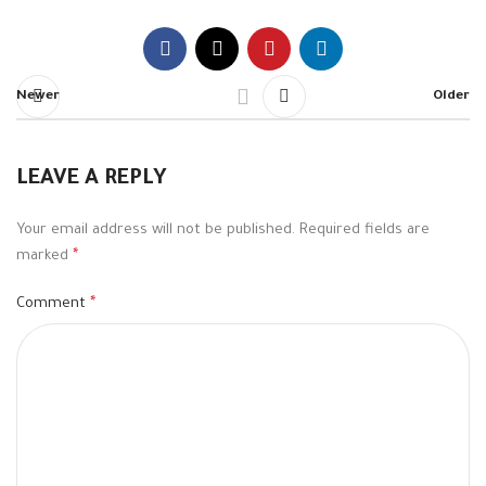
Newer
Older
LEAVE A REPLY
Your email address will not be published.
Required fields are
marked
*
Comment
*