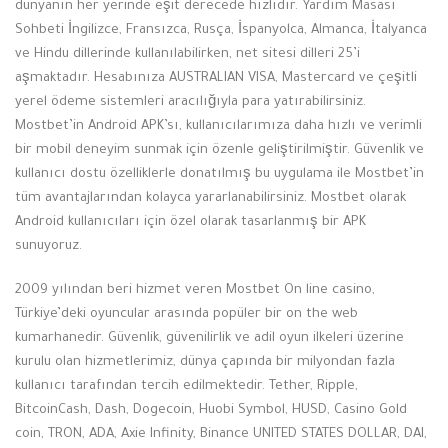
dünyanın her yerinde eşit derecede hızlıdır. Yardım Masası
Sohbeti İngilizce, Fransızca, Rusça, İspanyolca, Almanca, İtalyanca
ve Hindu dillerinde kullanılabilirken, net sitesi dilleri 25’i
aşmaktadır. Hesabınıza AUSTRALIAN VISA, Mastercard ve çeşitli
yerel ödeme sistemleri aracılığıyla para yatırabilirsiniz.
Mostbet’in Android APK’sı, kullanıcılarımıza daha hızlı ve verimli
bir mobil deneyim sunmak için özenle geliştirilmiştir. Güvenlik ve
kullanıcı dostu özelliklerle donatılmış bu uygulama ile Mostbet’in
tüm avantajlarından kolayca yararlanabilirsiniz. Mostbet olarak
Android kullanıcıları için özel olarak tasarlanmış bir APK
sunuyoruz.
2009 yılından beri hizmet veren Mostbet On line casino,
Türkiye’deki oyuncular arasında popüler bir on the web
kumarhanedir. Güvenlik, güvenilirlik ve adil oyun ilkeleri üzerine
kurulu olan hizmetlerimiz, dünya çapında bir milyondan fazla
kullanıcı tarafından tercih edilmektedir. Tether, Ripple,
BitcoinCash, Dash, Dogecoin, Huobi Symbol, HUSD, Casino Gold
coin, TRON, ADA, Axie Infinity, Binance UNITED STATES DOLLAR, DAI,