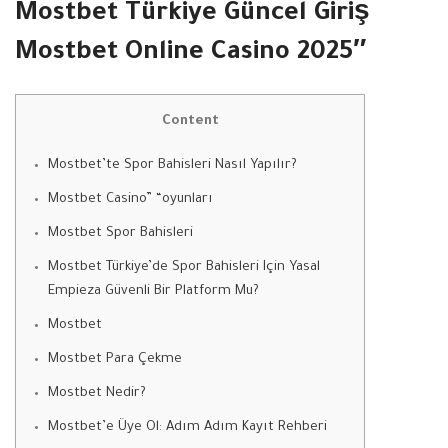
Mostbet Türkiye Güncel Giriş
Mostbet Online Casino 2025″
Content
Mostbet’te Spor Bahisleri Nasıl Yapılır?
Mostbet Casino” “oyunları
Mostbet Spor Bahisleri
Mostbet Türkiye’de Spor Bahisleri Için Yasal
Empieza Güvenli Bir Platform Mu?
Mostbet
Mostbet Para Çekme
Mostbet Nedir?
Mostbet’e Üye Ol: Adım Adım Kayıt Rehberi