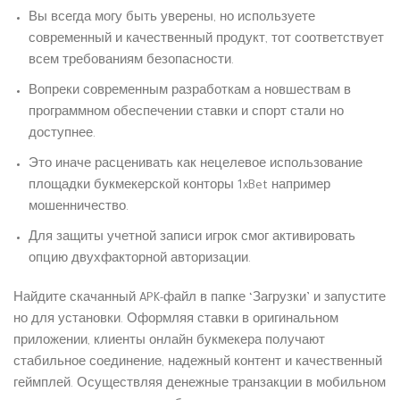
Вы всегда могу быть уверены, но используете
современный и качественный продукт, тот соответствует
всем требованиям безопасности.
Вопреки современным разработкам а новшествам в
программном обеспечении ставки и спорт стали но
доступнее.
Это иначе расценивать как нецелевое использование
площадки букмекерской конторы 1xBet например
мошенничество.
Для защиты учетной записи игрок смог активировать
опцию двухфакторной авторизации.
Найдите скачанный APK-файл в папке ‘Загрузки’ и запустите
но для установки. Оформляя ставки в оригинальном
приложении, клиенты онлайн букмекера получают
стабильное соединение, надежный контент и качественный
геймплей. Осуществляя денежные транзакции в мобильном