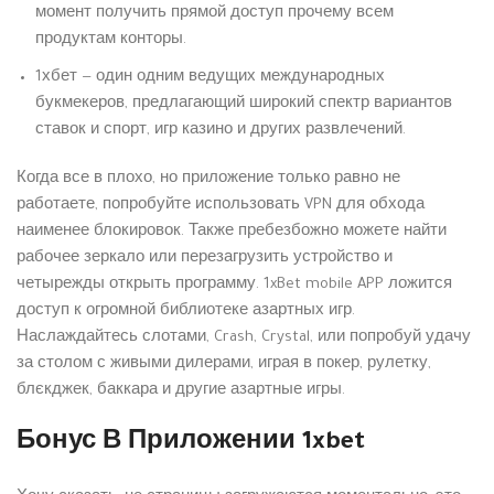
момент получить прямой доступ прочему всем
продуктам конторы.
1хбет — один одним ведущих международных
букмекеров, предлагающий широкий спектр вариантов
ставок и спорт, игр казино и других развлечений.
Когда все в плохо, но приложение только равно не
работаете, попробуйте использовать VPN для обхода
наименее блокировок. Также пребезбожно можете найти
рабочее зеркало или перезагрузить устройство и
четырежды открыть программу. 1xBet mobile APP ложится
доступ к огромной библиотеке азартных игр.
Наслаждайтесь слотами, Crash, Crystal, или попробуй удачу
за столом с живыми дилерами, играя в покер, рулетку,
блєкджек, баккара и другие азартные игры.
Бонус В Приложении 1xbet