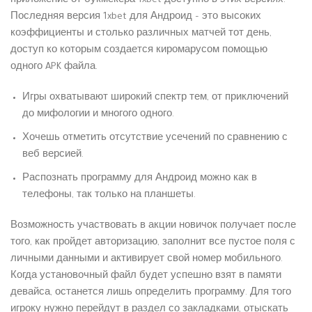
приложение от букмекера 1xBet доступно в этих версиях.
Последняя версия 1xbet для Андроид – это высоких
коэффициенты и столько различных матчей тот день,
доступ ко которым создается киромарусом помощью
одного APK файла.
Игры охватывают широкий спектр тем, от приключений
до мифологии и многого одного.
Хочешь отметить отсутствие усечений по сравнению с
веб версией.
Распознать программу для Андроид можно как в
телефоны, так только на планшеты.
Возможность участвовать в акции новичок получает после
того, как пройдет авторизацию, заполнит все пустое поля с
личными данными и активирует свой номер мобильного.
Когда установочный файл будет успешно взят в памяти
девайса, останется лишь определить программу. Для того
игроку нужно перейдут в раздел со закладками, отыскать