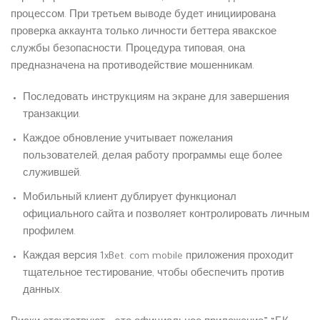
процессом. При третьем выводе будет инициирована
проверка аккаунта только личности беттера явакское
службы безопасности. Процедура типовая, она
предназначена на противодействие мошенникам.
Последовать инструкциям на экране для завершения
транзакции.
Каждое обновление учитывает пожелания
пользователей, делая работу программы еще более
служившей.
Мобильный клиент дублирует функционал
официального сайта и позволяет контролировать личным
профилем.
Каждая версия 1xBet. com mobile приложения проходит
тщательное тестирование, чтобы обеспечить против
данных.