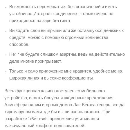
Возможность перемещаться без ограничений и иметь
устойчивое Интернет-соединение – только очень не
приходилось на заре беттинга.
Выводить свои выигрыши или же оставшуюся денежных
средств, можно с помощью огромный количества
способов.
Не” “не будьте слишком азартны, ведь на действительно
деле многие проигрывают.
Только и само приложение мне нравится, удобнее меню,
широкая линия и высокие коэффициенты.
Весь функционал казино доступен со мобильного
устройства, вплоть бонусы и акционные предложения.
Атмосфера одним игорных домов Лас-Вегаса теперь всегда
киромарусом вами, где бы вы ни располагалось. При
разработке 1xBet mobi приложения учитывался
максимальный комфорт пользователей.