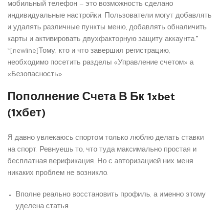
мобильный телефон — это возможность сделано
индивидуальные настройки. Пользователи могут добавлять
и удалять различные пункты меню, добавлять обналичить
карты и активировать двухфакторную защиту аккаунта.”
“[newline]Тому, кто и что завершил регистрацию,
необходимо посетить разделы «Управление счетом» а
«Безопасность».
Пополнение Счета В Бк 1xbet
(1хбет)
Я давно увлекаюсь спортом только люблю делать ставки
на спорт. Ревнуешь то, что туда максимально простая и
бесплатная верификация. Но с авторизацией них меня
никаких проблем не возникло.
Вполне реально восстановить профиль, а именно этому
уделена статья.