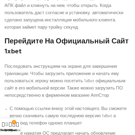
АПК файл и кликнуть на нем, чтобы открыть. Когда
пользователь даст согласие и установку, автоматически
сделано запущена инсталляция мобильного клиента,
которая займет пару-тройку секунд.
Перейдите На Официальный Сайт
1xbet
Последовать инструкциям на экране для завершения
транзакции. Чтобы загрузить приложение и начать ему
пользоваться, игроку можно посетить 1xBet официальным
сайт в его мобильной версии. Также можно загрузить ПО
непосредственно в фирменном магазине АппСтор.
С помощью ссылки внизу этой настоящего, Вы сможете
вечно скачивать самую последнюю версию 1xBet а
0
Андроид телефон одноиз планшет.
Shop
Sidebar
Wishlist
My account
Cart
После нажатия ОС предлагает начать обновление