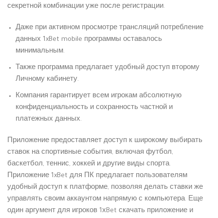
секретной комбинации уже после регистрации.
Даже при активном просмотре трансляций потребление
данных 1xBet mobile программы оставалось
минимальным.
Также программа предлагает удобный доступ второму
Личному кабинету.
Компания гарантирует всем игрокам абсолютную
конфиденциальность и сохранность частной и
платежных данных.
Приложение предоставляет доступ к широкому выбирать
ставок на спортивные события, включая футбол,
баскетбол, теннис, хоккей и другие виды спорта.
Приложение 1xBet для ПК предлагает пользователям
удобный доступ к платформе, позволяя делать ставки же
управлять своим аккаунтом напрямую с компьютера. Еще
один аргумент для игроков 1хBet скачать приложение и