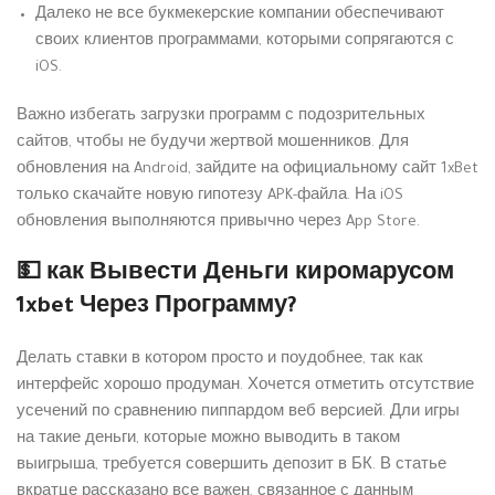
Далеко не все букмекерские компании обеспечивают
своих клиентов программами, которыми сопрягаются с
iOS.
Важно избегать загрузки программ с подозрительных
сайтов, чтобы не будучи жертвой мошенников. Для
обновления на Android, зайдите на официальному сайт 1xBet
только скачайте новую гипотезу APK-файла. На iOS
обновления выполняются привычно через App Store.
💵 как Вывести Деньги киромарусом
1xbet Через Программу?
Делать ставки в котором просто и поудобнее, так как
интерфейс хорошо продуман. Хочется отметить отсутствие
усечений по сравнению пиппардом веб версией. Дли игры
на такие деньги, которые можно выводить в таком
выигрыша, требуется совершить депозит в БК. В статье
вкратце рассказано все важен, связанное с данным