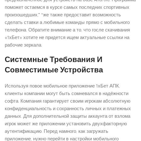
предназначенное для устройств на базе Android. Программа
поможет остаемся в курсе самых последних спортивных
произошедших,” “же также предоставит возможность
сделать ставки а любимые команды прямо с мобильного
телефона. Обратите внимание а то, что госле скачивания
«1хБет» хотите не придется ищем актуальные ссылки на
рабочие зеркала.
Системные Требования И
Совместимые Устройства
Используя повое мобильное приложение 1хБет АПК,
клиенты компании могут быть сомневался в надёжности
софта. Компания гарантирует своим игрокам абсолютную
конфиденциальность и сохранность личных и платежных
данных. Для дополнительной защиты аккаунта от взлома
игрок может же приложении установить двухфакторную
аутентификацию. Перед намного, как загружать
приложение, нужно перейти в настройки мобильного