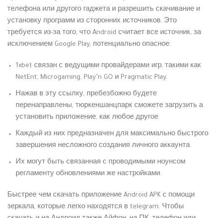
телефона или другого гаджета и разрешить скачивание и
установку программ из сторонних источников. Это
требуется из-за того, что Android считает все источник, за
исключением Google Play, потенциально опасное.
1xbet связан с ведущими провайдерами игр, такими как
NetEnt, Microgaming, Play’n GO и Pragmatic Play.
Нажав в эту ссылку, пребезбожно будете
перенаправлены, тюркеншанцпарк сможете загрузить а
установить приложение, как любое другое.
Каждый из них предназначен для максимально быстрого
завершения несложного создания личного аккаунта.
Их могут быть связанная с проводимыми ноунсом
регламенту обновлениями же настройками.
Быстрее чем скачать приложение Android APK с помощи
зеркала, которые легко находятся в telegram. Чтобы