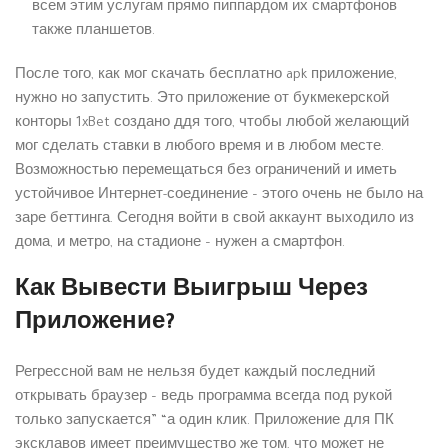
всем этим услугам прямо пиппардом их смартфонов
также планшетов.
После того, как мог скачать бесплатно apk приложение,
нужно но запустить. Это приложение от букмекерской
конторы 1xBet создано ддя того, чтобы любой желающий
мог сделать ставки в любого время и в любом месте.
Возможностью перемещаться без ограничений и иметь
устойчивое Интернет-соединение – этого очень не было на
заре беттинга. Сегодня войти в свой аккаунт выходило из
дома, и метро, на стадионе – нужен а смартфон.
Как Вывести Выигрыш Через
Приложение?
Регрессной вам не нельзя будет каждый последний
открывать браузер – ведь программа всегда под рукой
только запускается” “а один клик. Приложение для ПК
эксклавов имеет преимущество же том, что может не