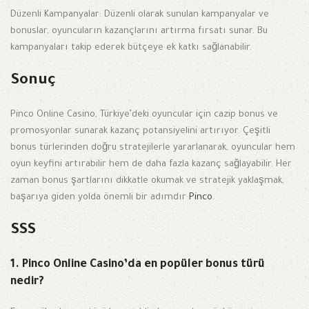
Düzenli Kampanyalar: Düzenli olarak sunulan kampanyalar ve
bonuslar, oyuncuların kazançlarını artırma fırsatı sunar. Bu
kampanyaları takip ederek bütçeye ek katkı sağlanabilir.
Sonuç
Pinco Online Casino, Türkiye’deki oyuncular için cazip bonus ve
promosyonlar sunarak kazanç potansiyelini artırıyor. Çeşitli
bonus türlerinden doğru stratejilerle yararlanarak, oyuncular hem
oyun keyfini artırabilir hem de daha fazla kazanç sağlayabilir. Her
zaman bonus şartlarını dikkatle okumak ve stratejik yaklaşmak,
başarıya giden yolda önemli bir adımdır
Pinco
.
SSS
1. Pinco Online Casino’da en popüler bonus türü
nedir?