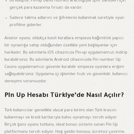
Bu kulüpte, Pin-up bahis hizmeti aracılığıyla spor bahisleri için
gerçek para kazanma fırsatı da vardır.
Sadece takma adlarını ve şifrelerini kullanmak suretiyle oyun
profiline giderler.
Aviator oyunu, oldukça basit kurallara empieza bağımlılık yapıcı
bir oynanışa sahip olduğundan özellikle yeni başlayanlar için
harikadır. Bu adımlarla iOS cihazınıza Pin-up uygulamamızı indirip
kurabilirsiniz. Bu adımlarla Android cihazınızda Pin number Up
Casino uygulamamızı güvenle kurabilir empieza oyunlara erişim
sağlayabilirsiniz. Uygulama içi işlemler hızlı ve güvenlidir, kullanıcı
deneyimi sorunsuzdur.
Pin Up Hesabı Türkiye’de Nasıl Açılır?
Türk kullanıcılar genellikle ulusal para birimi olan Türk lirasını
kullanmayı ve kredi kartlarıyla bahis oynamayı tercih ediyor.
Birçok şans oyunu tutkunu, ideal bonus sistemi sunan Pin Up
platformunu tercih ediyor. Hoş geldin bonusu, ücretsiz çevirme,