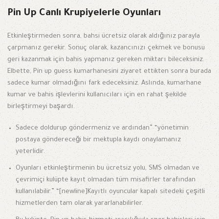
Pin Up Canlı Krupiyelerle Oyunları
Etkinleştirmeden sonra, bahsi ücretsiz olarak aldığınız parayla
çarpmanız gerekir. Sonuç olarak, kazancınızı çekmek ve bonusu
geri kazanmak için bahis yapmanız gereken miktarı bileceksiniz.
Elbette, Pin up guess kumarhanesini ziyaret ettikten sonra burada
sadece kumar olmadığını fark edeceksiniz. Aslında, kumarhane
kumar ve bahis işlevlerini kullanıcıları için en rahat şekilde
birleştirmeyi başardı.
Sadece doldurup göndermeniz ve ardından” “yönetimin
postaya göndereceği bir mektupla kaydı onaylamanız
yeterlidir.
Oyunları etkinleştirmenin bu ücretsiz yolu, SMS olmadan ve
çevrimiçi kulüpte kayıt olmadan tüm misafirler tarafından
kullanılabilir.” “[newline]Kayıtlı oyuncular kapalı sitedeki çeşitli
hizmetlerden tam olarak yararlanabilirler.