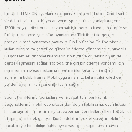
Çekme
PınUp TELEVISION oyunları kategorisi Container, Futbol Grid, Dart
ve daha fazlası gibi heyecan verici spor simülasyonlarını içerir.
120’lik hoş geldin bonusu kazanmak için hemen kaydolun empieza
PınUp taki sobre iyi casino oyunlarında Türk lirası ile gerçek
parayla kumar oynamaya başlayın. Pin Up Casino On-line olarak,
kullanıcılarımıza çeşitli ve güvenilir ödeme yöntemleri sunuyoruz.
Bu yöntemler, finansal işlemlerinizin hızlı ve güvenli bir şekilde
gerçekleşmesini sağlar. Tabloda, the girl bir ödeme yöntemi için
minimum empieza maksimum yatırımlar tutarları ile işlem
sürelerini bulabilirsiniz. Mobil uygulamamız, kullanıcılar diledikleri
yerden oyunlar kolayca erişmesini sağlar.
Spor etkinliklerine, bonuslara ve mevcut tüm bankacılık
seçeneklerine mobil web sitesinden de ulaşabilirsiniz, oyun listesi
birebir aynıdır. Yönetimin your ex zaman yeni kullanıcıları teşvik
ettiğini belirtmek gerekir. Kişisel dolabınızda etkinleştirilebilir,
ancak böyle bir ödülün bahis oynaması gerektiğini unutmayın.