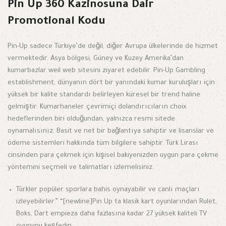
Pin Up 360 Kazinosuna Dair
Promotional Kodu
Pin-Up sadece Türkiye’de değil, diğer Avrupa ülkelerinde de hizmet
vermektedir. Asya bölgesi, Güney ve Kuzey Amerika’dan
kumarbazlar weil web sitesini ziyaret edebilir. Pin-Up Gambling
establishment, dünyanın dört bir yanındaki kumar kuruluşları için
yüksek bir kalite standardı belirleyen küresel bir trend haline
gelmiştir. Kumarhaneler çevrimiçi dolandırıcıların choix
hedeflerinden biri olduğundan, yalnızca resmi sitede
oynamalısınız. Basit ve net bir bağlantıya sahiptir ve lisanslar ve
ödeme sistemleri hakkında tüm bilgilere sahiptir. Türk Lirası
cinsinden para çekmek için kişisel bakiyenizden uygun para çekme
yöntemini seçmeli ve talimatları izlemelisiniz.
Türkler popüler sporlara bahis oynayabilir ve canlı maçları
izleyebilirler.” “[newline]Pin Up ta klasik kart oyunlarından Rulet,
Boks, Dart empieza daha fazlasına kadar 27 yüksek kaliteli TV