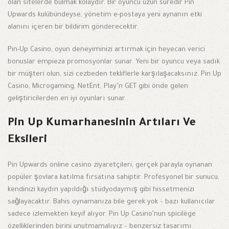
olan sitelerde bulmak kolaydır. Bir oyuncu uzun süredir Pin
Upwards kulübündeyse, yönetim e-postaya yeni aynanın etki
alanını içeren bir bildirim gönderecektir.
Pin-Up Casino, oyun deneyiminizi artırmak için heyecan verici
bonuslar empieza promosyonlar sunar. Yeni bir oyuncu veya sadık
bir müşteri olun, sizi cezbeden tekliflerle karşılaşacaksınız. Pin Up
Casino, Microgaming, NetEnt, Play’n GET gibi önde gelen
geliştiricilerden en iyi oyunları sunar.
Pin Up Kumarhanesinin Artıları Ve
Eksileri
Pin Upwards online casino ziyaretçileri, gerçek parayla oynanan
popüler şovlara katılma fırsatına sahiptir. Profesyonel bir sunucu,
kendinizi kaydın yapıldığı stüdyodaymış gibi hissetmenizi
sağlayacaktır. Bahis oynamanıza bile gerek yok – bazı kullanıcılar
sadece izlemekten keyif alıyor. Pin Up Casino’nun spicilège
özelliklerinden birini unutmamalıyız – benzersiz tasarımı.