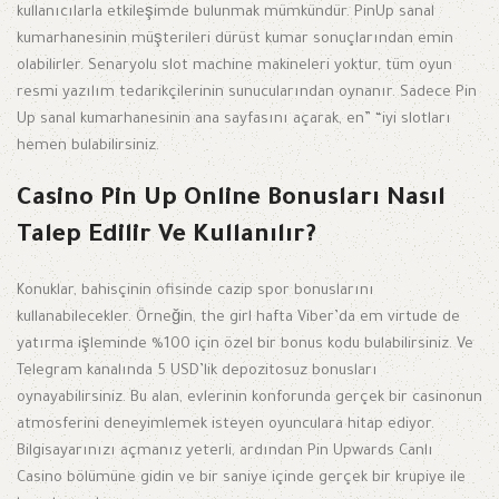
kullanıcılarla etkileşimde bulunmak mümkündür. PinUp sanal
kumarhanesinin müşterileri dürüst kumar sonuçlarından emin
olabilirler. Senaryolu slot machine makineleri yoktur, tüm oyun
resmi yazılım tedarikçilerinin sunucularından oynanır. Sadece Pin
Up sanal kumarhanesinin ana sayfasını açarak, en” “iyi slotları
hemen bulabilirsiniz.
Casino Pin Up Online Bonusları Nasıl
Talep Edilir Ve Kullanılır?
Konuklar, bahisçinin ofisinde cazip spor bonuslarını
kullanabilecekler. Örneğin, the girl hafta Viber’da em virtude de
yatırma işleminde %100 için özel bir bonus kodu bulabilirsiniz. Ve
Telegram kanalında 5 USD’lik depozitosuz bonusları
oynayabilirsiniz. Bu alan, evlerinin konforunda gerçek bir casinonun
atmosferini deneyimlemek isteyen oyunculara hitap ediyor.
Bilgisayarınızı açmanız yeterli, ardından Pin Upwards Canlı
Casino bölümüne gidin ve bir saniye içinde gerçek bir krupiye ile