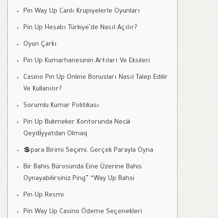
Pin Way Up Canlı Krupiyelerle Oyunları
Pin Up Hesabı Türkiye’de Nasıl Açılır?
Oyun Çarkı
Pin Up Kumarhanesinin Artıları Ve Eksileri
Casino Pin Up Online Bonusları Nasıl Talep Edilir
Ve Kullanılır?
Sorumlu Kumar Politikası
Pin Up Bukmeker Kontorunda Necə
Qeydi̇yyatdan Olmaq
💲para Birimi Seçimi, Gerçek Parayla Oyna
Bir Bahis Bürosunda Eine Üzerine Bahis
Oynayabilirsiniz Ping” “Way Up Bahsi
Pin Up Resmi
Pin Way Up Casino Ödeme Seçenekleri