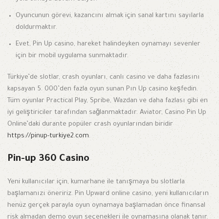
Oyuncunun görevi, kazancını almak için sanal kartını sayılarla
doldurmaktır.
Evet, Pin Up casino, hareket halindeyken oynamayı sevenler
için bir mobil uygulama sunmaktadır.
Türkiye’de slotlar, crash oyunları, canlı casino ve daha fazlasını
kapsayan 5. 000’den fazla oyun sunan Pın Up casino keşfedin.
Tüm oyunlar Practical Play, Spribe, Wazdan ve daha fazlası gibi en
iyi geliştiriciler tarafından sağlanmaktadır. Aviator, Casino Pin Up
Online’daki durante popüler crash oyunlarından biridir
https://pinup-turkiye2.com
.
Pin-up 360 Casino
Yeni kullanıcılar için, kumarhane ile tanışmaya bu slotlarla
başlamanızı öneririz. Pin Upward online casino, yeni kullanıcıların
henüz gerçek parayla oyun oynamaya başlamadan önce finansal
risk almadan demo oyun seçenekleri ile oynamasına olanak tanır.