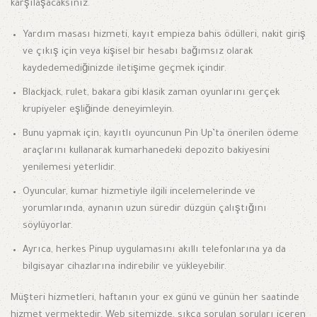
karşılaşacaksınız.
Yardım masası hizmeti, kayıt empieza bahis ödülleri, nakit giriş
ve çıkış için veya kişisel bir hesabı bağımsız olarak
kaydedemediğinizde iletişime geçmek içindir.
Blackjack, rulet, bakara gibi klasik zaman oyunlarını gerçek
krupiyeler eşliğinde deneyimleyin.
Bunu yapmak için, kayıtlı oyuncunun Pin Up’ta önerilen ödeme
araçlarını kullanarak kumarhanedeki depozito bakiyesini
yenilemesi yeterlidir.
Oyuncular, kumar hizmetiyle ilgili incelemelerinde ve
yorumlarında, aynanın uzun süredir düzgün çalıştığını
söylüyorlar.
Ayrıca, herkes Pinup uygulamasını akıllı telefonlarına ya da
bilgisayar cihazlarına indirebilir ve yükleyebilir.
Müşteri hizmetleri, haftanın your ex günü ve günün her saatinde
hizmet vermektedir. Web sitemizde, sıkça sorulan soruları içeren