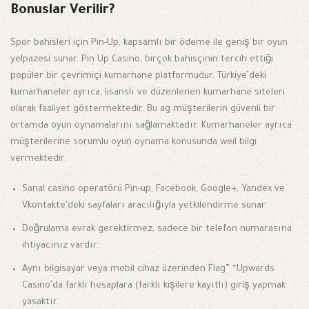
Bonuslar Verilir?
Spor bahisleri için Pin-Up, kapsamlı bir ödeme ile geniş bir oyun
yelpazesi sunar. Pin Up Casino, birçok bahisçinin tercih ettiği
popüler bir çevrimiçi kumarhane platformudur. Türkiye’deki
kumarhaneler ayrıca, lisanslı ve düzenlenen kumarhane siteleri
olarak faaliyet göstermektedir. Bu ag müşterilerin güvenli bir
ortamda oyun oynamalarını sağlamaktadır. Kumarhaneler ayrıca
müşterilerine sorumlu oyun oynama konusunda weil bilgi
vermektedir.
Sanal casino operatörü Pin-up, Facebook, Google+, Yandex ve
Vkontakte’deki sayfaları aracılığıyla yetkilendirme sunar.
Doğrulama evrak gerektirmez, sadece bir telefon numarasına
ihtiyacınız vardır.
Aynı bilgisayar veya mobil cihaz üzerinden Flag” “Upwards
Casino’da farklı hesaplara (farklı kişilere kayıtlı) giriş yapmak
yasaktır.