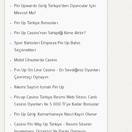
Pin Upwards Giriş Türkiye’den Oyuncular Için
Mevcut Mu?
Pin Up Türkiye Bonusları
Pin Up Casino’nun Sahipliği Kime Aittir?
Spor Bahisleri Empieza Pin Up Bahis
Seçenekleri
Mobil Cihazlarda Casino
Pın Up On Line Casino – En Sevdiğiniz Oyunları
Çevrimiçi Oynayın
Rəsmi Saytın Icmalı Pin Up
Pin-up Casino Türkiye Resmi Web Sitesi: Canlı
Casino Oyunları Ile 5 000 Tl’ye Kadar Bonuslar
Pin Up Giriş: Kumarhaneye Nasıl Kayıt Olunur
Casino Pin Way Up Türkiye – Resmi Sitenin
Incelemesi, Ücretsiz Ve Paralı Oynayın