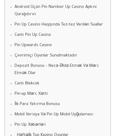
Android Üçün Pin Number Up Casino Apk-ni
Quraşdırın
Pin Up Casino Haqqında Tez-tez Verilən Suallar
Canlı Pin Up Casino
Pin Upwards Casino
Çevrimiçi Oyunlar Sunulmaktadır
Depozit Bonusu – Necə Əldə Etmək Və Mərc
Etmək Olar
Canlı Blekcek
Pin-up Mərc Xətti
İlk Para Yatırma Bonusu
Mobil Versiya Və Pin Up Mobil Uyğulaması
Pin Up Xəbərləri
​ ​ Həftəli̇k Top Kazino Oyunlar​