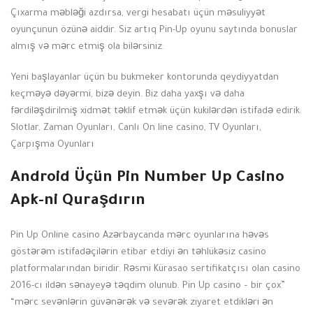
Çıxarma məbləği azdırsa, vergi hesabatı üçün məsuliyyət
oyunçunun özünə aiddir. Siz artıq Pin-Up oyunu saytında bonuslar
almış və mərc etmiş ola bilərsiniz.
Yeni başlayanlar üçün bu bukmeker kontorunda qeydiyyatdan
keçməyə dəyərmi, bizə deyin. Biz daha yaxşı və daha
fərdiləşdirilmiş xidmət təklif etmək üçün kukilərdən istifadə edirik.
Slotlar, Zaman Oyunları, Canlı On line casino, TV Oyunları,
Çarpışma Oyunları
Android Üçün Pin Number Up Casino
Apk-ni Quraşdırın
Pin Up Online casino Azərbaycanda mərc oyunlarına həvəs
göstərəm istifadəçilərin etibar etdiyi ən təhlükəsiz casino
platformalarından biridir. Rəsmi Kürasao sertifikatçısı olan casino
2016-cı ildən sənayeyə təqdim olunub. Pin Up casino – bir çox”
“mərc sevənlərin güvənərək və sevərək ziyaret etdikləri ən