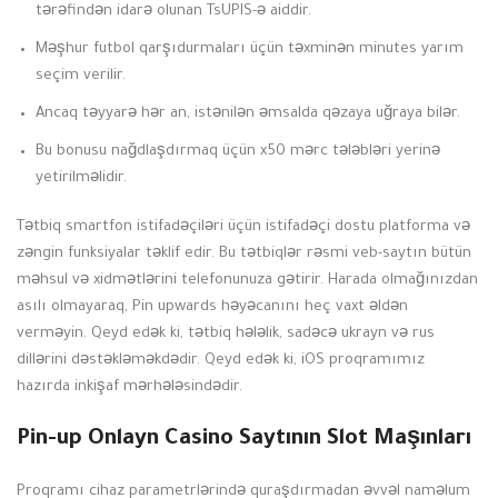
tərəfindən idarə olunan TsUPIS-ə aiddir.
Məşhur futbol qarşıdurmaları üçün təxminən minutes yarım
seçim verilir.
Ancaq təyyarə hər an, istənilən əmsalda qəzaya uğraya bilər.
Bu bonusu nağdlaşdırmaq üçün x50 mərc tələbləri yerinə
yetirilməlidir.
Tətbiq smartfon istifadəçiləri üçün istifadəçi dostu platforma və
zəngin funksiyalar təklif edir. Bu tətbiqlər rəsmi veb-saytın bütün
məhsul və xidmətlərini telefonunuza gətirir. Harada olmağınızdan
asılı olmayaraq, Pin upwards həyəcanını heç vaxt əldən
verməyin. Qeyd edək ki, tətbiq hələlik, sadəcə ukrayn və rus
dillərini dəstəkləməkdədir. Qeyd edək ki, iOS proqramımız
hazırda inkişaf mərhələsindədir.
Pin-up Onlayn Casino Saytının Slot Maşınları
Proqramı cihaz parametrlərində quraşdırmadan əvvəl naməlum