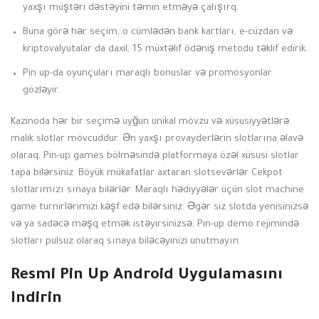
yaxşı müştəri dəstəyini təmin etməyə çalışırq.
Buna görə hər seçim, o cümlədən bank kartları, e-cüzdan və
kriptovalyutalar da daxil, 15 müxtəlif ödəniş metodu təklif edirik.
Pin up-da oyunçuları maraqlı bonuslar və promosyonlar
gözləyir.
Kazinoda hər bir seçimə uyğun unikal mövzu və xüsusiyyətlərə
malik slotlar mövcuddur. Ən yaxşı provayderlərin slotlarına əlavə
olaraq, Pin-up games bölməsində platformaya özəl xüsusi slotlar
tapa bilərsiniz. Böyük mükafatlar axtaran slotsevərlər Cekpot
slotlarımızı sınaya bilərlər. Maraqlı hədiyyələr üçün slot machine
game turnirlərimizi kəşf edə bilərsiniz. Əgər siz slotda yenisinizsə
və ya sadəcə məşq etmək istəyirsinizsə, Pin-up demo rejimində
slotları pulsuz olaraq sınaya biləcəyinizi unutmayın.
Resmi Pin Up Android Uygulamasını
Indirin