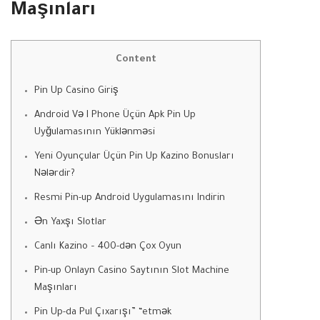
Maşınları
Content
Pin Up Casino Giriş
Android Və I Phone Üçün Apk Pin Up
Uyğulamasının Yüklənməsi
Yeni Oyunçular Üçün Pin Up Kazino Bonusları
Nələrdir?
Resmi Pin-up Android Uygulamasını Indirin
Ən Yaxşı Slotlar
Canlı Kazino – 400-dən Çox Oyun
Pin-up Onlayn Casino Saytının Slot Machine
Maşınları
Pin Up-da Pul Çıxarışı” “etmək