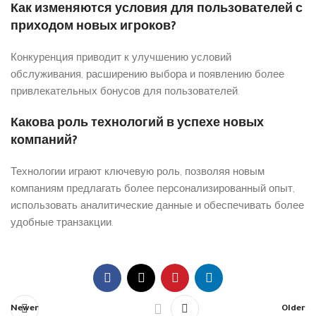
Как изменяются условия для пользователей с
приходом новых игроков?
Конкуренция приводит к улучшению условий
обслуживания, расширению выбора и появлению более
привлекательных бонусов для пользователей.
Какова роль технологий в успехе новых
компаний?
Технологии играют ключевую роль, позволяя новым
компаниям предлагать более персонализированный опыт,
использовать аналитические данные и обеспечивать более
удобные транзакции.
Newer
Older