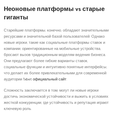
Неоновые платформы vs старые
гиганты
Старейшие платформы, конечно, обладают значительными
ресурсами и значительной базой пользователей. Однако
новые игроки, такие как социальные платформы ставок и
компании, ориентированные на мобильные устройства,
бросают вызов традиционным моделям ведения бизнеса.
Они предлагают более гибкие варианты ставок,
социальные функции и интуитивно понятные интерфейсы,
что делает их более привлекательными для современной
аудитории
1xbet официальный сайт
.
Сложность заключается в том, могут ли новые игроки
достичь экономической устойчивости и выжить в условиях
жесткой конкуренции, где устойчивость и репутация играют
ключевую роль.