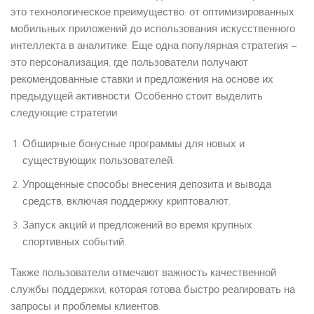
это технологическое преимущество: от оптимизированных
мобильных приложений до использования искусственного
интеллекта в аналитике. Еще одна популярная стратегия —
это персонализация, где пользователи получают
рекомендованные ставки и предложения на основе их
предыдущей активности. Особенно стоит выделить
следующие стратегии:
Обширные бонусные программы для новых и
существующих пользователей.
Упрощенные способы внесения депозита и вывода
средств, включая поддержку криптовалют.
Запуск акций и предложений во время крупных
спортивных событий.
Также пользователи отмечают важность качественной
службы поддержки, которая готова быстро реагировать на
запросы и проблемы клиентов.