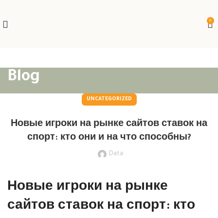
0
Blog
UNCATEGORIZED
Новые игроки на рынке сайтов ставок на
спорт: кто они и на что способны?
Data
Новые игроки на рынке
сайтов ставок на спорт: кто