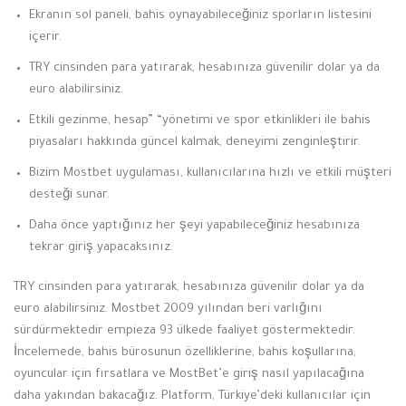
Ekranın sol paneli, bahis oynayabileceğiniz sporların listesini
içerir.
TRY cinsinden para yatırarak, hesabınıza güvenilir dolar ya da
euro alabilirsiniz.
Etkili gezinme, hesap” “yönetimi ve spor etkinlikleri ile bahis
piyasaları hakkında güncel kalmak, deneyimi zenginleştirir.
Bizim Mostbet uygulaması, kullanıcılarına hızlı ve etkili müşteri
desteği sunar.
Daha önce yaptığınız her şeyi yapabileceğiniz hesabınıza
tekrar giriş yapacaksınız.
TRY cinsinden para yatırarak, hesabınıza güvenilir dolar ya da
euro alabilirsiniz. Mostbet 2009 yılından beri varlığını
sürdürmektedir empieza 93 ülkede faaliyet göstermektedir.
İncelemede, bahis bürosunun özelliklerine, bahis koşullarına,
oyuncular için fırsatlara ve MostBet’e giriş nasıl yapılacağına
daha yakından bakacağız. Platform, Türkiye’deki kullanıcılar için