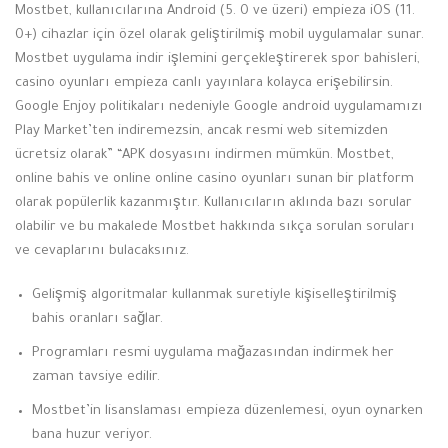
Mostbet, kullanıcılarına Android (5. 0 ve üzeri) empieza iOS (11.
0+) cihazlar için özel olarak geliştirilmiş mobil uygulamalar sunar.
Mostbet uygulama indir işlemini gerçekleştirerek spor bahisleri,
casino oyunları empieza canlı yayınlara kolayca erişebilirsin.
Google Enjoy politikaları nedeniyle Google android uygulamamızı
Play Market’ten indiremezsin, ancak resmi web sitemizden
ücretsiz olarak” “APK dosyasını indirmen mümkün. Mostbet,
online bahis ve online online casino oyunları sunan bir platform
olarak popülerlik kazanmıştır. Kullanıcıların aklında bazı sorular
olabilir ve bu makalede Mostbet hakkında sıkça sorulan soruları
ve cevaplarını bulacaksınız.
Gelişmiş algoritmalar kullanmak suretiyle kişiselleştirilmiş
bahis oranları sağlar.
Programları resmi uygulama mağazasından indirmek her
zaman tavsiye edilir.
Mostbet’in lisanslaması empieza düzenlemesi, oyun oynarken
bana huzur veriyor.