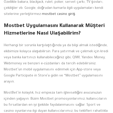
Özellikle bakara, blackjack, rulet, poker, servet çarkı, TV şovları,
çekilişler vb. Google, doğrudan kumarla ilgili uygulamaları kendi
sitelerine yerleştirmez
mostbet casino giriş
.
Mostbet Uygulamasını Kullanarak Müşteri
Hizmetlerine Nasıl Ulaşabilirim?
Herhangi bir sorunla karşılaştığında ya da bilgi almak istediğinde,
ekibimize kolayca ulaşabilirsin. Para yatırmak ve çekmek için kredi
veya banka kartınızı kullanabileceğiniz gibi, QIWI, Yandex. Money,
Webmoney ve benzeri e-cüzdanları da tercih edebilirsiniz.
Mostbet’un mobil uygulamasını edinmek için App-store veya
Google Participate in Store’a gidin ve “Mostbet” uygulamasını
arayın.
MostBet’in kolaylık, hız empieza tam işlevselliğini avucunuzun
içinden yaşayın. Bizim Mostbet promosyonlarımız, kullanıcıların
bu fırsatlardan en iyi şekilde faydalanmasını sağlar. Sport ve
casino oyunlarına ilgi duyan kullanıcılarımız, bu teklifleri rahatlıkla