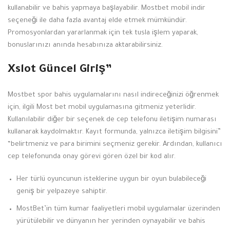
kullanabilir ve bahis yapmaya başlayabilir. Mostbet mobil indir
seçeneği ile daha fazla avantaj elde etmek mümkündür.
Promosyonlardan yararlanmak için tek tusla işlem yaparak,
bonuslarınızı anında hesabınıza aktarabilirsiniz.
Xslot Güncel Giriş”
Mostbet spor bahis uygulamalarını nasıl indireceğinizi öğrenmek
için, ilgili Most bet mobil uygulamasına gitmeniz yeterlidir.
Kullanılabilir diğer bir seçenek de cep telefonu iletişim numarası
kullanarak kaydolmaktır. Kayıt formunda, yalnızca iletişim bilgisini”
“belirtmeniz ve para birimini seçmeniz gerekir. Ardından, kullanıcı
cep telefonunda onay görevi gören özel bir kod alır.
Her türlü oyuncunun isteklerine uygun bir oyun bulabileceği
geniş bir yelpazeye sahiptir.
MostBet’in tüm kumar faaliyetleri mobil uygulamalar üzerinden
yürütülebilir ve dünyanın her yerinden oynayabilir ve bahis