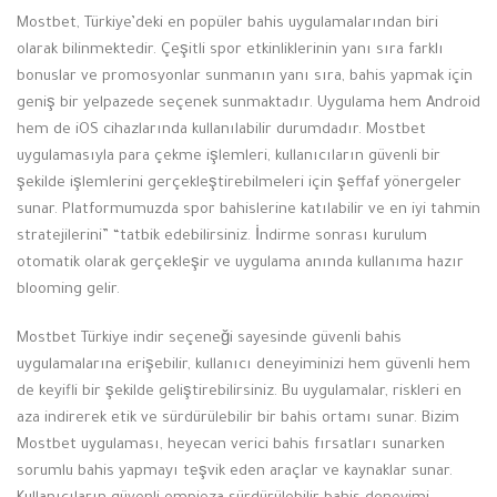
Mostbet, Türkiye’deki en popüler bahis uygulamalarından biri
olarak bilinmektedir. Çeşitli spor etkinliklerinin yanı sıra farklı
bonuslar ve promosyonlar sunmanın yanı sıra, bahis yapmak için
geniş bir yelpazede seçenek sunmaktadır. Uygulama hem Android
hem de iOS cihazlarında kullanılabilir durumdadır. Mostbet
uygulamasıyla para çekme işlemleri, kullanıcıların güvenli bir
şekilde işlemlerini gerçekleştirebilmeleri için şeffaf yönergeler
sunar. Platformumuzda spor bahislerine katılabilir ve en iyi tahmin
stratejilerini” “tatbik edebilirsiniz. İndirme sonrası kurulum
otomatik olarak gerçekleşir ve uygulama anında kullanıma hazır
blooming gelir.
Mostbet Türkiye indir seçeneği sayesinde güvenli bahis
uygulamalarına erişebilir, kullanıcı deneyiminizi hem güvenli hem
de keyifli bir şekilde geliştirebilirsiniz. Bu uygulamalar, riskleri en
aza indirerek etik ve sürdürülebilir bir bahis ortamı sunar. Bizim
Mostbet uygulaması, heyecan verici bahis fırsatları sunarken
sorumlu bahis yapmayı teşvik eden araçlar ve kaynaklar sunar.