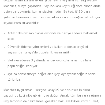
uygulamasını kullanarak en iyi deneyimi yaşamanızı sağlayacaktır.
MostBet, dünya çapındaki” “oyunculara keyifli eğlence sunan önde
gelen bir çevrimiçi kumar platformudur. Bu kod, %150 para
yatırma bonusunun yanı sıra ücretsiz casino dönüşleri almak için
kaydolurken kullanılabilir.
Artık bahsiniz sah olarak oynandı ve geriye sadece beklemek
kaldı.
Güvenilir ödeme yöntemleri ve kullanıcı dostu arayüzü
sayesinde Türkiye’de popülerlik kazanmıştır.
Slot neredeyse 3 yaşında, ancak oyuncular arasında hala
popülerliğini koruyor.
Ayrıca bahsetmeye değer olan şey, oynayabileceğiniz bahis
türleridir.
Mostbet uygulaması, sezgisel arayüzü ve sorunsuz iş akışı
sayesinde kesinlikle görülmeye değer. Ancak, tüm bunlara rağmen,
uygulamanın da belirtilmesi gereken bazı eksiklikleri vardır. Evet,