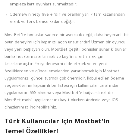
empieza kart oyunları sunmaktadır.
Ödeme% ninety five + ‘dır ve oranlar yarı / tam kazanandan
aralık ve ters bahise kadar değişir.
MostBet’te bonuslar sadece bir ayrıcalık değil, daha heyecanlı bir
oyun deneyimi için kapınızı açan unsurlardır! Uzman bir oyuncu
veya yeni başlayan olun, MostBet çeşitli bonuslar sunar ki bunlar
banka hesabınızı artırmak ve keyfinizi artırmak için
tasarlanmıştır. En iyi deneyimi elde etmek ve en yeni
özelliklerden ve güncellemelerden yararlanmak için Mostbet
uygulamanızı güncel tutmak çok önemlidir. Kabul edilen ödeme
seçeneklerinin kapsamlı bir listesi için kullanıcılar tarafından
uygulamanın SSS alanına veya Mostbet’e başvurulmalıdır.
MostBet mobil uygulamasını kayıt olurken Android veya iOS
cihazlarınıza indirebilirsiniz.
Türk Kullanıcılar Için Mostbet’in
Temel Özellikleri