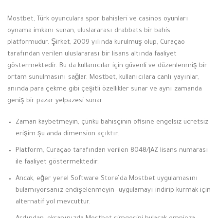
Mostbet, Türk oyunculara spor bahisleri ve casinos oyunları
oynama imkanı sunan, uluslararası drabbats bir bahis
platformudur. Şirket, 2009 yılında kurulmuş olup, Curaçao
tarafından verilen uluslararası bir lisans altında faaliyet
göstermektedir. Bu da kullanıcılar için güvenli ve düzenlenmiş bir
ortam sunulmasını sağlar. Mostbet, kullanıcılara canlı yayınlar,
anında para çekme gibi çeşitli özellikler sunar ve aynı zamanda
geniş bir pazar yelpazesi sunar.
Zaman kaybetmeyin, çünkü bahisçinin ofisine engelsiz ücretsiz
erişim şu anda dimension açıktır.
Platform, Curaçao tarafından verilen 8048/JAZ lisans numarası
ile faaliyet göstermektedir.
Ancak, eğer yerel Software Store’da Mostbet uygulamasını
bulamıyorsanız endişelenmeyin—uygulamayı indirip kurmak için
alternatif yol mevcuttur.