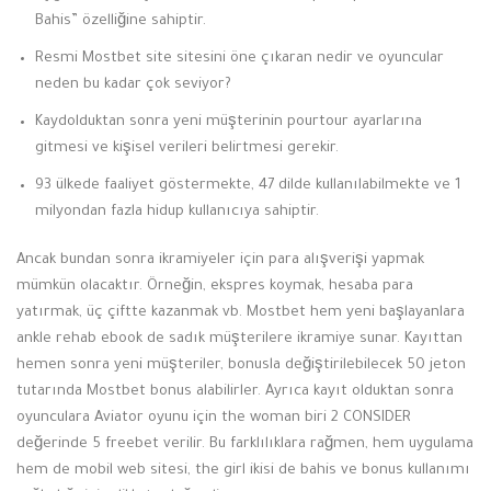
Bahis” özelliğine sahiptir.
Resmi Mostbet site sitesini öne çıkaran nedir ve oyuncular
neden bu kadar çok seviyor?
Kaydolduktan sonra yeni müşterinin pourtour ayarlarına
gitmesi ve kişisel verileri belirtmesi gerekir.
93 ülkede faaliyet göstermekte, 47 dilde kullanılabilmekte ve 1
milyondan fazla hidup kullanıcıya sahiptir.
Ancak bundan sonra ikramiyeler için para alışverişi yapmak
mümkün olacaktır. Örneğin, ekspres koymak, hesaba para
yatırmak, üç çiftte kazanmak vb. Mostbet hem yeni başlayanlara
ankle rehab ebook de sadık müşterilere ikramiye sunar. Kayıttan
hemen sonra yeni müşteriler, bonusla değiştirilebilecek 50 jeton
tutarında Mostbet bonus alabilirler. Ayrıca kayıt olduktan sonra
oyunculara Aviator oyunu için the woman biri 2 CONSIDER
değerinde 5 freebet verilir. Bu farklılıklara rağmen, hem uygulama
hem de mobil web sitesi, the girl ikisi de bahis ve bonus kullanımı