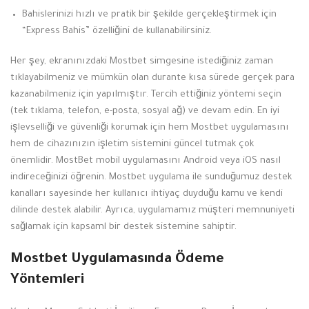
Bahislerinizi hızlı ve pratik bir şekilde gerçekleştirmek için
“Express Bahis” özelliğini de kullanabilirsiniz.
Her şey, ekranınızdaki Mostbet simgesine istediğiniz zaman
tıklayabilmeniz ve mümkün olan durante kısa sürede gerçek para
kazanabilmeniz için yapılmıştır. Tercih ettiğiniz yöntemi seçin
(tek tıklama, telefon, e-posta, sosyal ağ) ve devam edin. En iyi
işlevselliği ve güvenliği korumak için hem Mostbet uygulamasını
hem de cihazınızın işletim sistemini güncel tutmak çok
önemlidir. MostBet mobil uygulamasını Android veya iOS nasıl
indireceğinizi öğrenin. Mostbet uygulama ile sunduğumuz destek
kanalları sayesinde her kullanıcı ihtiyaç duyduğu kamu ve kendi
dilinde destek alabilir. Ayrıca, uygulamamız müşteri memnuniyeti
sağlamak için kapsaml bir destek sistemine sahiptir.
Mostbet Uygulamasında Ödeme
Yöntemleri