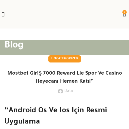
0
Blog
UNCATEGORIZED
Mostbet Giriş 7000 Reward Lle Spor Ve Casino
Heyecanı Hemen Katıl”
Data
“Android Os Ve Ios Için Resmi
Uygulama