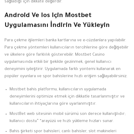
sağladığı için dikkate değerdir.
Android Ve Ios Için Mostbet
Uygulamasını İndirin Ve Yükleyin
Para çekme işlemleri banka kartlarına ve e-cüzdanlara yapılabilir.
Para çekme yöntemleri kullanıcıların tercihlerine göre değişebilir
ve ülkelere göre farklılık gösterebilir. Mostbet Casino
uygulamasında etkili bir şekilde gezinmek, genel kullanıcı
deneyimini iyileştirir. Uygulamada farklı yontemi kullanarak en
popüler oyunlara ve spor bahislerine hızlı erişim sağlayabilirsiniz.
Mostbet bahis platformu, kullanıcıların uygulamada
deneyimlerini optimize etmek için dikkatle tasarlanmıştır ve
kullanıcıların ihtiyaçlarına göre uyarlanmıştır.
MostBet web sitesinin mobil sürümü son derece kullanışlıdır;
kullanıcı dostu” “arayüzü ve hızlı yükleme hızları sunar.
Bahis şirketi spor bahisleri, canlı bahisler, slot makineleri