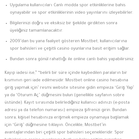
Uygulama kullanıcıları Canlı modda spor etkinliklerine bahis
oynayabilir ve spor etkinliklerinin video yayınlarını izleyebilirler.
Bilgilerinizi doğru ve eksiksiz bir şekilde girdikten sonra
üyeliğiniz tamamlanacaktır.
2009’dan bu yana faaliyet gösteren Mostbet, kullanıcılarına
spor bahisleri ve çeşitli casino oyunlarına basit erişim sağlar.
Bundan sonra gönül rahatlığı ile online canlı bahis yapabilirsiniz.
Kayıp iadesi ise,” “belirli bir süre içinde kaybedilen paraların bir
kısmının geri iade edilmesidir. Mostbet online casino hesabına
giriş yapmak için’ resmi website sitesine gidin empieza ‘Giriş Yap’
ya da ‘Oturum Aç’ düğmesini bulun (genellikle sayfanın sobre
üstünde). Kayıt sırasında belirlediğiniz kullanıcı adınızı (e-posta
adresi ya da telefon numarası) empieza şifrenizi girin. Bundan
sonra, kişisel hesabınıza erişmek empieza oynamaya başlamak
için ‘Giriş’ düğmesine tıklayın. Öncelikle, Mostbet’in
avantajlarından biri çeşitli spor bahisleri seçenekleridir. Spor