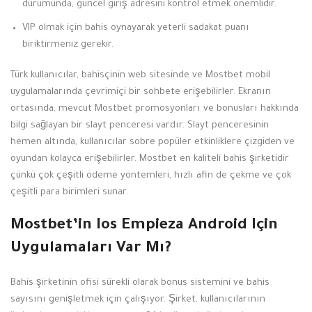
durumunda, güncel giriş adresini kontrol etmek önemlidir.
VIP olmak için bahis oynayarak yeterli sadakat puanı
biriktirmeniz gerekir.
Türk kullanıcılar, bahisçinin web sitesinde ve Mostbet mobil
uygulamalarında çevrimiçi bir sohbete erişebilirler. Ekranın
ortasında, mevcut Mostbet promosyonları ve bonusları hakkında
bilgi sağlayan bir slayt penceresi vardır. Slayt penceresinin
hemen altında, kullanıcılar sobre popüler etkinliklere çizgiden ve
oyundan kolayca erişebilirler. Mostbet en kaliteli bahis şirketidir
çünkü çok çeşitli ödeme yöntemleri, hızlı afin de çekme ve çok
çeşitli para birimleri sunar.
Mostbet’in Ios Empieza Android Için
Uygulamaları Var Mı?
Bahis şirketinin ofisi sürekli olarak bonus sistemini ve bahis
sayısını genişletmek için çalışıyor. Şirket, kullanıcılarının