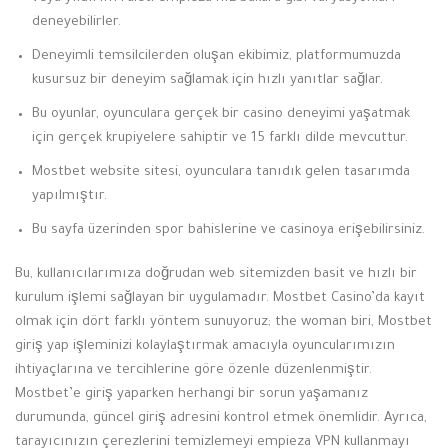
deneyebilirler.
Deneyimli temsilcilerden oluşan ekibimiz, platformumuzda
kusursuz bir deneyim sağlamak için hızlı yanıtlar sağlar.
Bu oyunlar, oyunculara gerçek bir casino deneyimi yaşatmak
için gerçek krupiyelere sahiptir ve 15 farklı dilde mevcuttur.
Mostbet website sitesi, oyunculara tanıdık gelen tasarımda
yapılmıştır.
Bu sayfa üzerinden spor bahislerine ve casinoya erişebilirsiniz.
Bu, kullanıcılarımıza doğrudan web sitemizden basit ve hızlı bir
kurulum işlemi sağlayan bir uygulamadır. Mostbet Casino’da kayıt
olmak için dört farklı yöntem sunuyoruz; the woman biri, Mostbet
giriş yap işleminizi kolaylaştırmak amacıyla oyuncularımızın
ihtiyaçlarına ve tercihlerine göre özenle düzenlenmiştir.
Mostbet’e giriş yaparken herhangi bir sorun yaşamanız
durumunda, güncel giriş adresini kontrol etmek önemlidir. Ayrıca,
tarayıcınızın çerezlerini temizlemeyi empieza VPN kullanmayı