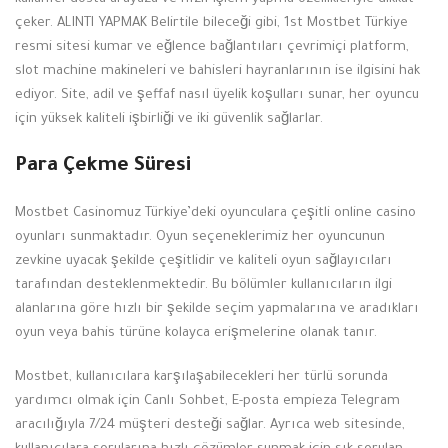
çeker. ALINTI YAPMAK Belirtile bileceği gibi, 1st Mostbet Türkiye
resmi sitesi kumar ve eğlence bağlantıları çevrimiçi platform,
slot machine makineleri ve bahisleri hayranlarının ise ilgisini hak
ediyor. Site, adil ve şeffaf nasıl üyelik koşulları sunar, her oyuncu
için yüksek kaliteli işbirliği ve iki güvenlik sağlarlar.
Para Çekme Süresi
Mostbet Casinomuz Türkiye’deki oyunculara çeşitli online casino
oyunları sunmaktadır. Oyun seçeneklerimiz her oyuncunun
zevkine uyacak şekilde çeşitlidir ve kaliteli oyun sağlayıcıları
tarafından desteklenmektedir. Bu bölümler kullanıcıların ilgi
alanlarına göre hızlı bir şekilde seçim yapmalarına ve aradıkları
oyun veya bahis türüne kolayca erişmelerine olanak tanır.
Mostbet, kullanıcılara karşılaşabilecekleri her türlü sorunda
yardımcı olmak için Canlı Sohbet, E-posta empieza Telegram
aracılığıyla 7/24 müşteri desteği sağlar. Ayrıca web sitesinde,