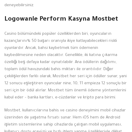
deneyebilirsiniz.
Logowanie Perform Kasyna Mostbet
Casino bölümündeki popüler özelliklerden biri, oyuncuların
kazançlarını% 50 başarı oranıyla ikiye katlayabilecekleri riskli
oyunlardır. Ancak, bahsi kaybetmek tüm ödemenin
kaybedilmesine neden olacaktır. Genellikle, iki katına çıkarma
özelliği beş defaya kadar oynatılabilir. Ana ödüllerin dağılımı,
toplam ödül havuzundaki bahis miktarı ile orantılıdır. Diğer
çekilişlerden farklı olarak, Mostbet her seri için ödüller sunar, yani
12 sonucu eşleştiren oyuncular nine, 10, 11 empieza 12 sonuçlu bir
seri için bir ödül alırlar. Mostbet tüm önemli ödeme yöntemlerini
kabul eder – banka kartları, e-cüzdanlar ve kripto para birimi.
Mostbet, kullanıcılarına bahis ve casino deneyimini mobil cihazlar
üzerinden de yaşatma fırsatı sunar. Hem iOS hem de Android
işletim sistemlerine sahip cihazlarda çalışan mobil uygulaması,
kullanıcı dostu arayüzü ve hızlı işlem yapma özellikleriyle dikkat