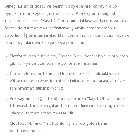
Süreç, kullanıcı dostu ve basittir, böylece hızlıca kayıt olup
oyunlarımızın keyfini çıkarabilirsiniz. Ana sayfanın sağ üst
köşesinde bulunan “Kayıt Ol” butonuna tıklayarak, karşınıza çıkan
formu doldurmanız ve doğrulama işlemini tamamlamanız
yeterlidir. İşlemi tamamladıktan sonra, hemen bahis yapmaya ve
casino oyunları oynamaya başlayabilirsiniz.
Platform, banka havalesi, Papara, Skrill, Neteller ve kripto para
gibi Türkiye’ye özel ödeme yöntemlerini sunar.
Önde gelen spor bahis platformlarından biri olmaktan ve
yüksek kaliteli hizmetlerimiz ve kullanıcı dostu arayüzümüzle
tanınmaktan gurur biliyoruz.
Ana sayfanın sağ üst köşesinde bulunan “Kayıt Ol” butonuna
tıklayarak, karşınıza çıkan formu doldurmanız ve doğrulama
işlemini tamamlamanız yeterlidir.
Mostbet IN, Türk” “müşteriler için önde gelen bahis
destinasyonudur.