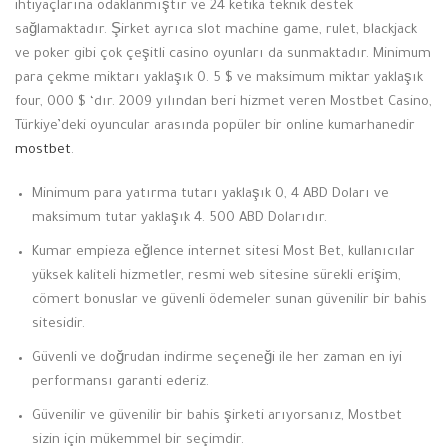
ihtiyaçlarına odaklanmıştır ve 24 ketika teknik destek
sağlamaktadır. Şirket ayrıca slot machine game, rulet, blackjack
ve poker gibi çok çeşitli casino oyunları da sunmaktadır. Minimum
para çekme miktarı yaklaşık 0. 5 $ ve maksimum miktar yaklaşık
four, 000 $ ‘dır. 2009 yılından beri hizmet veren Mostbet Casino,
Türkiye’deki oyuncular arasında popüler bir online kumarhanedir
mostbet
.
Minimum para yatırma tutarı yaklaşık 0, 4 ABD Doları ve
maksimum tutar yaklaşık 4. 500 ABD Dolarıdır.
Kumar empieza eğlence internet sitesi Most Bet, kullanıcılar
yüksek kaliteli hizmetler, resmi web sitesine sürekli erişim,
cömert bonuslar ve güvenli ödemeler sunan güvenilir bir bahis
sitesidir.
Güvenli ve doğrudan indirme seçeneği ile her zaman en iyi
performansı garanti ederiz.
Güvenilir ve güvenilir bir bahis şirketi arıyorsanız, Mostbet
sizin için mükemmel bir seçimdir.